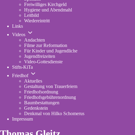
Freiwilliges Kirchgeld
Hygiene und Abendmahl
Leitbild
Wiedereintritt
Links
Unternavigation
Videos
von
Andachten
Videos
Filme zur Reformation
Für Kinder und Jugendliche
Jugendfreizeiten
Video-Gottesdienste
Stifts-KiTa
(opens
Unternavigation
in
Friedhof
von
new
Aktuelles
Friedhof
tab)
Gestaltung von Trauerfeiern
Friedhofsordnung
Friedhofsgebührenordnung
(opens
Baumbestattungen
in
Gedenkstein
new
Denkmal von Hilko Schomerus
tab)
Impressum
Thomas Gleitz