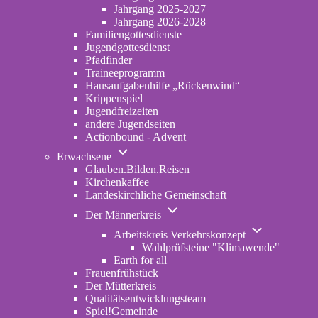
2022-
Jahrgang 2025-2027
2024
Jahrgang 2026-2028
Familiengottesdienste
Jugendgottesdienst
Pfadfinder
(opens
Traineeprogramm
in
Hausaufgabenhilfe „Rückenwind“
new
Krippenspiel
tab)
Jugendfreizeiten
andere Jugendseiten
Actionbound - Advent
Unternavigation
Erwachsene
von
Glauben.Bilden.Reisen
(opens
Erwachsene
Kirchenkaffee
in
Landeskirchliche Gemeinschaft
new
Unternavigation
tab)
Der Männerkreis
von
Unternavigatio
Der
Arbeitskreis Verkehrskonzept
von
Männerkreis
Wahlprüfsteine "Klimawende"
Arbeitskreis
Earth for all
Verkehrskonze
Frauenfrühstück
Der Mütterkreis
Qualitätsentwicklungsteam
Spiel!Gemeinde