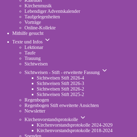
Kalender
Kirchenmusik
Lebendiger Adventskalender
Taufgelegenheiten
Vorträge
Online-Kollekte
Mithilfe gesucht
Unternavigation
Texte und Infos
von
Lektionar
Texte
Taufe
und
Trauung
Infos
Sichtweisen
Unternavigation
Sichtweisen - Stift - erweiterte Fassung
von
Sichtweisen Stift 2026-4
Sichtweisen
Sichtweisen Stift 2026-3
-
Sichtweisen Stift 2026-2
Stift
Sichtweisen Stift 2025-2
-
Regenbogen
erweiterte
Regenbogen Stift erweiterte Ansichten
Fassung
Newsletter
Unternavigation
Kirchenvorstandsprotokolle
von
Kirchenvorstandsprotokolle 2024-2029
Kirchenvorstandsprotokolle
Kirchenvorstandsprotokolle 2018-2024
Spenden