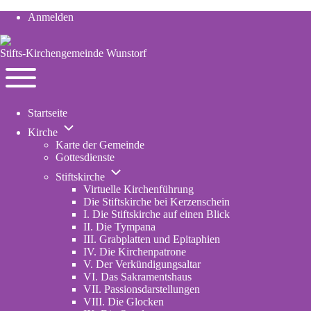
Anmelden
User
account
Stifts-Kirchengemeinde Wunstorf
menu
Navigation
Toggle
Startseite
main
Unternavigation
menu
Kirche
von
Karte der Gemeinde
Kirche
Gottesdienste
Unternavigation
Stiftskirche
von
Virtuelle Kirchenführung
Stiftskirche
Die Stiftskirche bei Kerzenschein
I. Die Stiftskirche auf einen Blick
II. Die Tympana
III. Grabplatten und Epitaphien
IV. Die Kirchenpatrone
V. Der Verkündigungsaltar
VI. Das Sakramentshaus
VII. Passionsdarstellungen
VIII. Die Glocken