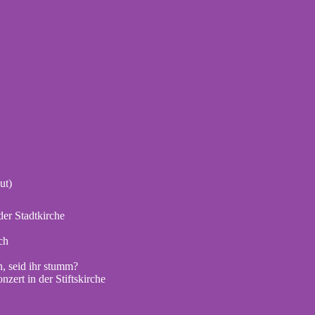
ut)
er Stadtkirche
ch
, seid ihr stumm?
zert in der Stiftskirche