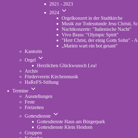
von
2021 - 2023
Konzerte
Unternavigation
Archiv
2024
von
Orgelkonzert in der Stadtkirche
2024
Musik zur Todesstunde Jesu Christi, Sc
Nachtkonzerte: "Italienische Nacht"
Vivo Brass: "Olympic Spirit"
"Herr Christ, der einig Gotts Sohn" - A
„Marien wart ein bot gesant"
Kantorin
Unternavigation
Orgel
von
Herzlichen Glückwunsch Lea!
Orgel
Archiv
Förderverein Kirchenmusik
HaReFS-Stiftung
Unternavigation
Termine
von
Ausstellungen
Termine
Feste
Freizeiten
Unternavigation
Gottesdienste
von
Gottesdienste Haus am Bürgerpark
Gottesdienste
Gottesdienste Klein Heidorn
Gruppen