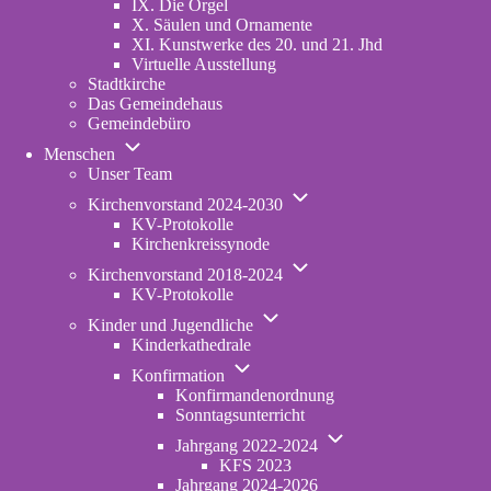
IX. Die Orgel
X. Säulen und Ornamente
XI. Kunstwerke des 20. und 21. Jhd
Virtuelle Ausstellung
Stadtkirche
Das Gemeindehaus
Gemeindebüro
Unternavigation
Menschen
von
Unser Team
Menschen
Unternavigation
Kirchenvorstand 2024-2030
von
KV-Protokolle
Kirchenvorstand
Kirchenkreissynode
2024-
Unternavigation
2030
Kirchenvorstand 2018-2024
von
KV-Protokolle
Kirchenvorstand
Unternavigation
2018-
Kinder und Jugendliche
von
2024
Kinderkathedrale
Kinder
Unternavigation
und
Konfirmation
von
Jugendliche
Konfirmandenordnung
Konfirmation
Sonntagsunterricht
Unternavigation
Jahrgang 2022-2024
von
KFS 2023
Jahrgang
Jahrgang 2024-2026