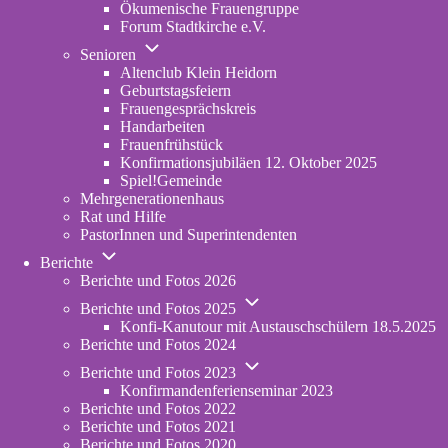
Ökumenische Frauengruppe
Forum Stadtkirche e.V.
(opens
Unternavigation
in
Senioren
von
new
Altenclub Klein Heidorn
Senioren
tab)
Geburtstagsfeiern
Frauengesprächskreis
Handarbeiten
Frauenfrühstück
Konfirmationsjubiläen 12. Oktober 2025
Spiel!Gemeinde
Mehrgenerationenhaus
(opens
Rat und Hilfe
in
PastorInnen und Superintendenten
new
Unternavigation
tab)
Berichte
von
Berichte und Fotos 2026
Berichte
Unternavigation
Berichte und Fotos 2025
von
Konfi-Kanutour mit Austauschschülern 18.5.2025
Berichte
Berichte und Fotos 2024
und
Unternavigation
Fotos
Berichte und Fotos 2023
von
2025
Konfirmandenferienseminar 2023
Berichte
Berichte und Fotos 2022
und
Berichte und Fotos 2021
Fotos
Berichte und Fotos 2020