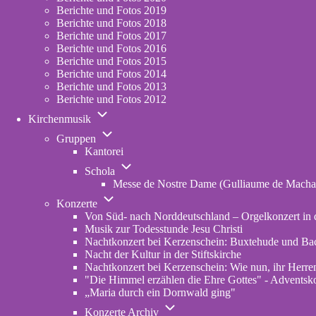
2023
Berichte und Fotos 2019
Berichte und Fotos 2018
Berichte und Fotos 2017
Berichte und Fotos 2016
Berichte und Fotos 2015
Berichte und Fotos 2014
Berichte und Fotos 2013
Berichte und Fotos 2012
Unternavigation
Kirchenmusik
von
Unternavigation
Kirchenmusik
Gruppen
von
Kantorei
Gruppen
Unternavigation
Schola
von
Messe de Nostre Dame (Gulliaume de Macha
Schola
Unternavigation
Konzerte
von
Von Süd- nach Norddeutschland – Orgelkonzert in d
Konzerte
Musik zur Todesstunde Jesu Christi
Nachtkonzert bei Kerzenschein: Buxtehude und Ba
Nacht der Kultur in der Stiftskirche
Nachtkonzert bei Kerzenschein: Wie nun, ihr Herren
"Die Himmel erzählen die Ehre Gottes" - Adventskon
„Maria durch ein Dornwald ging"
Unternavigation
Konzerte Archiv