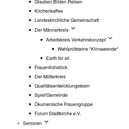
Glauben.Bilden.Reisen
(opens in new tab)
Kirchenkaffee
Landeskirchliche Gemeinschaft
Unternavigation von Der Män
Der Männerkreis
Unternavig
Arbeitskreis Verkehrskonzept
Wahlprüfsteine "Klimawende"
Earth for all
Frauenfrühstück
Der Mütterkreis
Qualitätsentwicklungsteam
Spiel!Gemeinde
Ökumenische Frauengruppe
Forum Stadtkirche e.V.
(opens in new tab)
Unternavigation von Senioren
Senioren