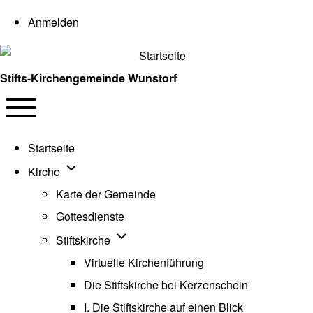
User account menu
Anmelden
Stifts-Kirchengemeinde Wunstorf
Navigation
Toggle main menu
Startseite
Unternavigation von Kirche
Kirche
Karte der Gemeinde
Gottesdienste
Unternavigation von Stiftskirche
Stiftskirche
Virtuelle Kirchenführung
Die Stiftskirche bei Kerzenschein
I. Die Stiftskirche auf einen Blick