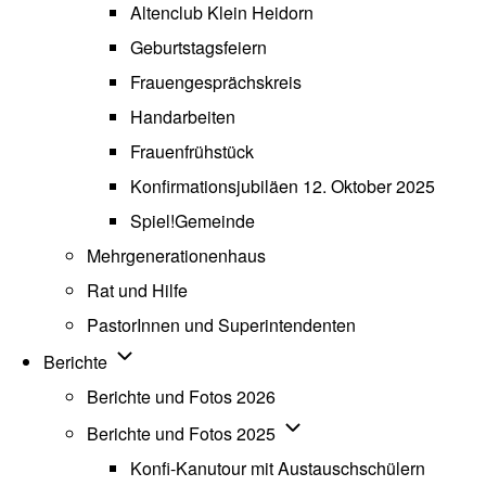
Altenclub Klein Heidorn
Geburtstagsfeiern
Frauengesprächskreis
Handarbeiten
Frauenfrühstück
Konfirmationsjubiläen 12. Oktober 2025
Spiel!Gemeinde
Mehrgenerationenhaus
(opens in new tab)
Rat und Hilfe
PastorInnen und Superintendenten
Unternavigation von Berichte
Berichte
Berichte und Fotos 2026
Unternavigation von Beric
Berichte und Fotos 2025
Konfi-Kanutour mit Austauschschülern