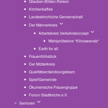
Glauben.Bilden.Reisen
(opens in new tab)
Kirchenkaffee
Landeskirchliche Gemeinschaft
Unternavigation von Der Män
Der Männerkreis
Unternavig
Arbeitskreis Verkehrskonzept
Wahlprüfsteine "Klimawende"
Earth for all
Frauenfrühstück
Der Mütterkreis
Qualitätsentwicklungsteam
Spiel!Gemeinde
Ökumenische Frauengruppe
Forum Stadtkirche e.V.
(opens in new tab)
Unternavigation von Senioren
Senioren