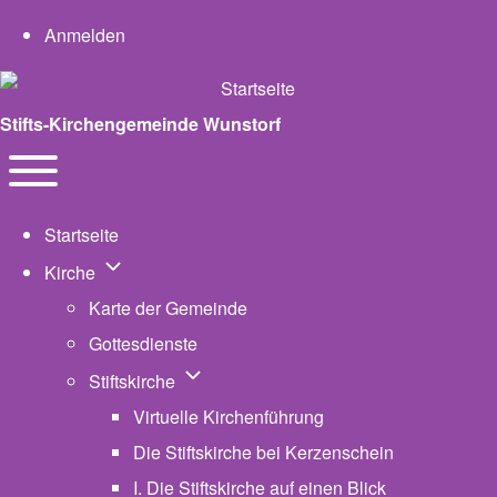
User account menu
Anmelden
Stifts-Kirchengemeinde Wunstorf
Navigation
Toggle main menu
Startseite
Unternavigation von Kirche
Kirche
Karte der Gemeinde
Gottesdienste
Unternavigation von Stiftskirche
Stiftskirche
Virtuelle Kirchenführung
Die Stiftskirche bei Kerzenschein
I. Die Stiftskirche auf einen Blick