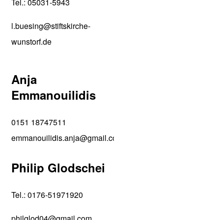
Tel.: 05031-5943
l.buesing@stiftskirche-
wunstorf.de
Anja
Emmanouilidis
0151 18747511
emmanouilidis.anja@gmail.com
Philip Glodschei
Tel.: 0176-51971920
philglod04@gmail.com