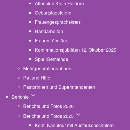
Altenclub Klein Heidorn
Geburtstagsfeiern
Frauengesprächskreis
Handarbeiten
Frauenfrühstück
Konfirmationsjubiläen 12. Oktober 2025
Spiel!Gemeinde
Mehrgenerationenhaus
(opens in new tab)
Rat und Hilfe
PastorInnen und Superintendenten
Unternavigation von Berichte
Berichte
Berichte und Fotos 2026
Unternavigation von Beric
Berichte und Fotos 2025
Konfi-Kanutour mit Austauschschülern