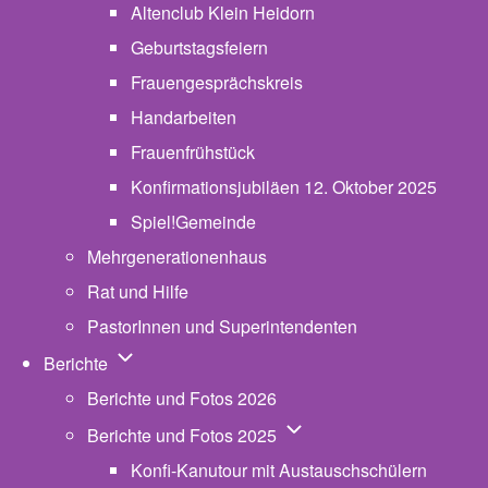
Altenclub Klein Heidorn
Geburtstagsfeiern
Frauengesprächskreis
Handarbeiten
Frauenfrühstück
Konfirmationsjubiläen 12. Oktober 2025
Spiel!Gemeinde
Mehrgenerationenhaus
(opens in new tab)
Rat und Hilfe
PastorInnen und Superintendenten
Unternavigation von Berichte
Berichte
Berichte und Fotos 2026
Unternavigation von Beric
Berichte und Fotos 2025
Konfi-Kanutour mit Austauschschülern