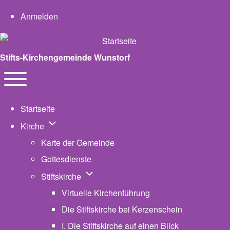
User account menu
Anmelden
Stifts-Kirchengemeinde Wunstorf
Navigation
Toggle main menu
Startseite
Unternavigation von Kirche
Kirche
Karte der Gemeinde
Gottesdienste
Unternavigation von Stiftskirche
Stiftskirche
Virtuelle Kirchenführung
Die Stiftskirche bei Kerzenschein
I. Die Stiftskirche auf einen Blick