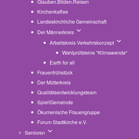
Glauben.Bilden.Reisen
(opens in new tab)
Kirchenkaffee
Landeskirchliche Gemeinschaft
Unternavigation von Der Män
Der Männerkreis
Unternavig
Arbeitskreis Verkehrskonzept
Wahlprüfsteine "Klimawende"
Earth for all
Frauenfrühstück
Der Mütterkreis
Qualitätsentwicklungsteam
Spiel!Gemeinde
Ökumenische Frauengruppe
Forum Stadtkirche e.V.
(opens in new tab)
Unternavigation von Senioren
Senioren