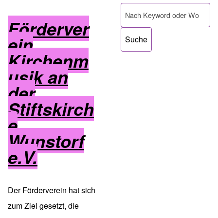
Pfadnavigation
Suche
Förderver
ein
Kirchenm
usik an
der
Stiftskirch
e
Wunstorf
e.V.
Der
Förderverein
hat sich
zum Ziel gesetzt, die