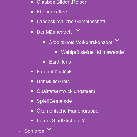
Glauben.Bilden.Reisen
(opens in new tab)
Kirchenkaffee
Landeskirchliche Gemeinschaft
Unternavigation von Der Män
Der Männerkreis
Unternavig
Arbeitskreis Verkehrskonzept
Wahlprüfsteine "Klimawende"
Earth for all
Frauenfrühstück
Der Mütterkreis
Qualitätsentwicklungsteam
Spiel!Gemeinde
Ökumenische Frauengruppe
Forum Stadtkirche e.V.
(opens in new tab)
Unternavigation von Senioren
Senioren