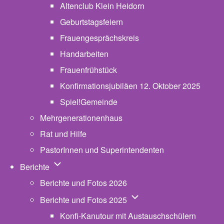
Altenclub Klein Heidorn
Geburtstagsfeiern
Frauengesprächskreis
Handarbeiten
Frauenfrühstück
Konfirmationsjubiläen 12. Oktober 2025
Spiel!Gemeinde
Mehrgenerationenhaus
(opens in new tab)
Rat und Hilfe
PastorInnen und Superintendenten
Unternavigation von Berichte
Berichte
Berichte und Fotos 2026
Unternavigation von Beric
Berichte und Fotos 2025
Konfi-Kanutour mit Austauschschülern