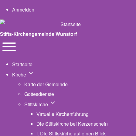
User account menu
Anmelden
Stifts-Kirchengemeinde Wunstorf
Navigation
Toggle main menu
Startseite
Unternavigation von Kirche
Kirche
Karte der Gemeinde
Gottesdienste
Unternavigation von Stiftskirche
Stiftskirche
Virtuelle Kirchenführung
Die Stiftskirche bei Kerzenschein
I. Die Stiftskirche auf einen Blick