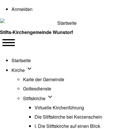
User account menu
Anmelden
Stifts-Kirchengemeinde Wunstorf
Navigation
Toggle main menu
Startseite
Unternavigation von Kirche
Kirche
Karte der Gemeinde
Gottesdienste
Unternavigation von Stiftskirche
Stiftskirche
Virtuelle Kirchenführung
Die Stiftskirche bei Kerzenschein
I. Die Stiftskirche auf einen Blick