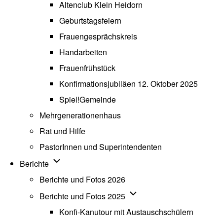
Altenclub Klein Heidorn
Geburtstagsfeiern
Frauengesprächskreis
Handarbeiten
Frauenfrühstück
Konfirmationsjubiläen 12. Oktober 2025
Spiel!Gemeinde
Mehrgenerationenhaus
(opens in new tab)
Rat und Hilfe
PastorInnen und Superintendenten
Unternavigation von Berichte
Berichte
Berichte und Fotos 2026
Unternavigation von Beric
Berichte und Fotos 2025
Konfi-Kanutour mit Austauschschülern