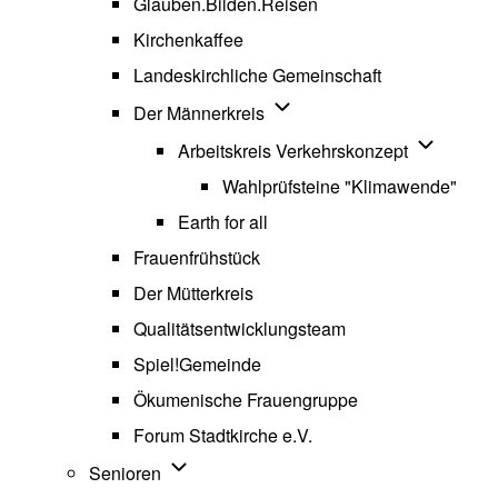
Glauben.Bilden.Reisen
(opens in new tab)
Kirchenkaffee
Landeskirchliche Gemeinschaft
Unternavigation von Der Män
Der Männerkreis
Unternavig
Arbeitskreis Verkehrskonzept
Wahlprüfsteine "Klimawende"
Earth for all
Frauenfrühstück
Der Mütterkreis
Qualitätsentwicklungsteam
Spiel!Gemeinde
Ökumenische Frauengruppe
Forum Stadtkirche e.V.
(opens in new tab)
Unternavigation von Senioren
Senioren