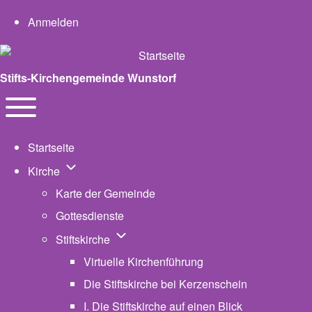
User account menu
Anmelden
Stifts-Kirchengemeinde Wunstorf
Navigation
Toggle main menu
Startseite
Unternavigation von Kirche
Kirche
Karte der Gemeinde
Gottesdienste
Unternavigation von Stiftskirche
Stiftskirche
Virtuelle Kirchenführung
Die Stiftskirche bei Kerzenschein
I. Die Stiftskirche auf einen Blick