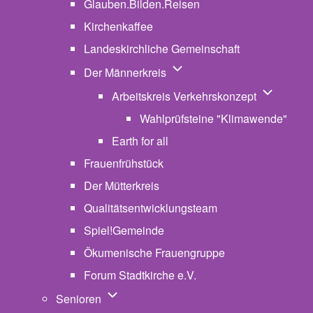
Glauben.Bilden.Reisen
(opens in new tab)
Kirchenkaffee
Landeskirchliche Gemeinschaft
Unternavigation von Der Män
Der Männerkreis
Unternavig
Arbeitskreis Verkehrskonzept
Wahlprüfsteine "Klimawende"
Earth for all
Frauenfrühstück
Der Mütterkreis
Qualitätsentwicklungsteam
Spiel!Gemeinde
Ökumenische Frauengruppe
Forum Stadtkirche e.V.
(opens in new tab)
Unternavigation von Senioren
Senioren