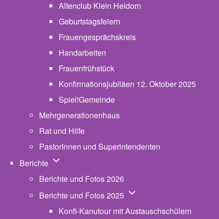
Altenclub Klein Heidorn
Geburtstagsfeiern
Frauengesprächskreis
Handarbeiten
Frauenfrühstück
Konfirmationsjubiläen 12. Oktober 2025
Spiel!Gemeinde
Mehrgenerationenhaus
(opens in new tab)
Rat und Hilfe
PastorInnen und Superintendenten
Unternavigation von Berichte
Berichte
Berichte und Fotos 2026
Unternavigation von Beric
Berichte und Fotos 2025
Konfi-Kanutour mit Austauschschülern