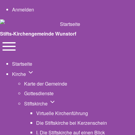
User account menu
Anmelden
Stifts-Kirchengemeinde Wunstorf
Navigation
Toggle main menu
Startseite
Unternavigation von Kirche
Kirche
Karte der Gemeinde
Gottesdienste
Unternavigation von Stiftskirche
Stiftskirche
Virtuelle Kirchenführung
Die Stiftskirche bei Kerzenschein
I. Die Stiftskirche auf einen Blick