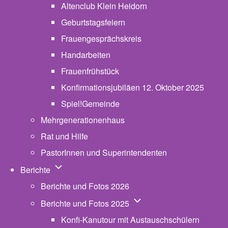
Altenclub Klein Heidorn
Geburtstagsfeiern
Frauengesprächskreis
Handarbeiten
Frauenfrühstück
Konfirmationsjubiläen 12. Oktober 2025
Spiel!Gemeinde
Mehrgenerationenhaus
(opens in new tab)
Rat und Hilfe
PastorInnen und Superintendenten
Unternavigation von Berichte
Berichte
Berichte und Fotos 2026
Unternavigation von Beric
Berichte und Fotos 2025
Konfi-Kanutour mit Austauschschülern