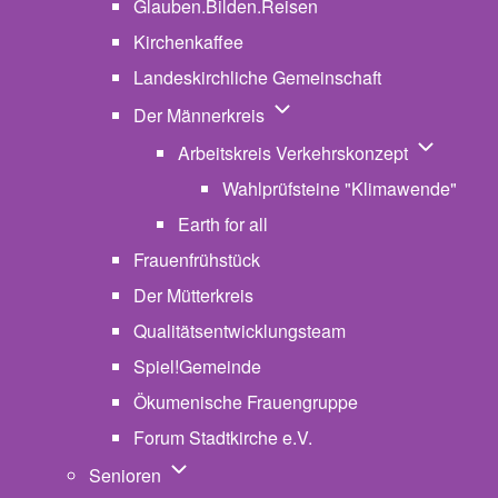
Glauben.Bilden.Reisen
(opens in new tab)
Kirchenkaffee
Landeskirchliche Gemeinschaft
Unternavigation von Der Män
Der Männerkreis
Unternavig
Arbeitskreis Verkehrskonzept
Wahlprüfsteine "Klimawende"
Earth for all
Frauenfrühstück
Der Mütterkreis
Qualitätsentwicklungsteam
Spiel!Gemeinde
Ökumenische Frauengruppe
Forum Stadtkirche e.V.
(opens in new tab)
Unternavigation von Senioren
Senioren