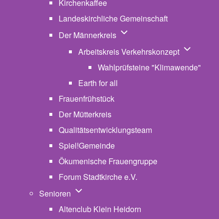
Kirchenkaffee
Landeskirchliche Gemeinschaft
Unternavigation von Der Män
Der Männerkreis
Unternavig
Arbeitskreis Verkehrskonzept
Wahlprüfsteine "Klimawende"
Earth for all
Frauenfrühstück
Der Mütterkreis
Qualitätsentwicklungsteam
Spiel!Gemeinde
Ökumenische Frauengruppe
Forum Stadtkirche e.V.
(opens in new tab)
Unternavigation von Senioren
Senioren
Altenclub Klein Heidorn