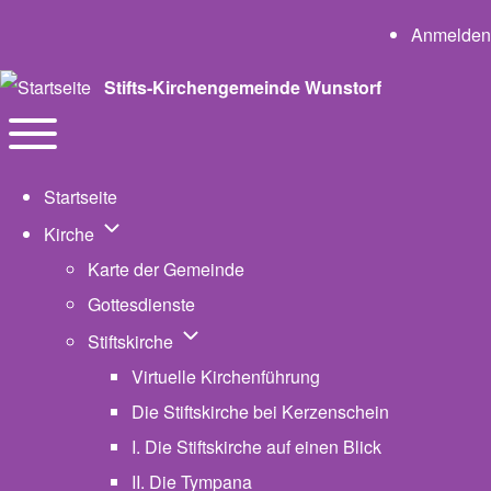
User a
Anmelden
Stifts-Kirchengemeinde Wunstorf
Navigation
Toggle main menu
Startseite
Unternavigation von Kirche
Kirche
Karte der Gemeinde
Gottesdienste
Unternavigation von Stiftskirche
Stiftskirche
Virtuelle Kirchenführung
Die Stiftskirche bei Kerzenschein
I. Die Stiftskirche auf einen Blick
II. Die Tympana