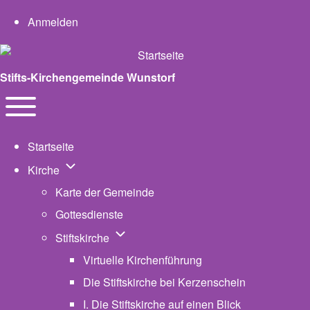
User account menu
Anmelden
Stifts-Kirchengemeinde Wunstorf
Navigation
Toggle main menu
Startseite
Unternavigation von Kirche
Kirche
Karte der Gemeinde
Gottesdienste
Unternavigation von Stiftskirche
Stiftskirche
Virtuelle Kirchenführung
Die Stiftskirche bei Kerzenschein
I. Die Stiftskirche auf einen Blick