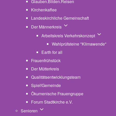
Glauben.Bilden.Reisen
(opens in new tab)
Kirchenkaffee
Landeskirchliche Gemeinschaft
Unternavigation von Der Män
Der Männerkreis
Unternavig
Arbeitskreis Verkehrskonzept
Wahlprüfsteine "Klimawende"
Earth for all
Frauenfrühstück
Der Mütterkreis
Qualitätsentwicklungsteam
Spiel!Gemeinde
Ökumenische Frauengruppe
Forum Stadtkirche e.V.
(opens in new tab)
Unternavigation von Senioren
Senioren