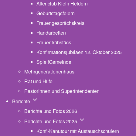
Altenclub Klein Heidorn
Geburtstagsfeiern
Frauengesprächskreis
Handarbeiten
Frauenfrühstück
Konfirmationsjubiläen 12. Oktober 2025
Spiel!Gemeinde
Mehrgenerationenhaus
(opens in new tab)
Rat und Hilfe
PastorInnen und Superintendenten
Unternavigation von Berichte
Berichte
Berichte und Fotos 2026
Unternavigation von Beric
Berichte und Fotos 2025
Konfi-Kanutour mit Austauschschülern