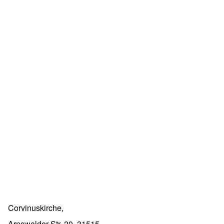
Corvinuskirche,
Arnswalder Str. 20, 31515