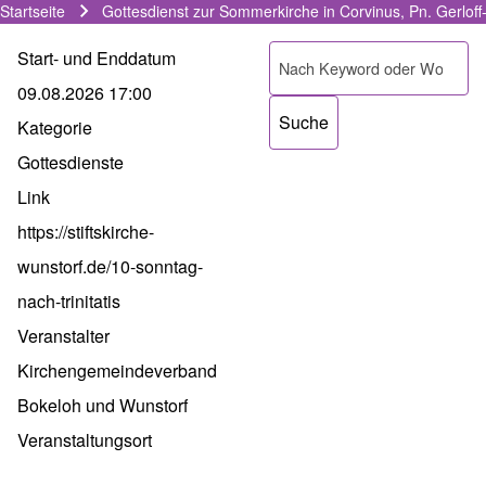
Startseite
Gottesdienst zur Sommerkirche in Corvinus, Pn. Gerloff
Pfadnavigation
Start- und Enddatum
Suche
09.08.2026 17:00
Kategorie
Gottesdienste
Link
https://stiftskirche-
wunstorf.de/10-sonntag-
nach-trinitatis
Veranstalter
Kirchengemeindeverband
Bokeloh und Wunstorf
Veranstaltungsort