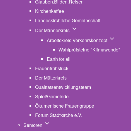
Glauben.Bilden.Reisen
(opens in new tab)
Kirchenkaffee
Landeskirchliche Gemeinschaft
Unternavigation von Der Män
Der Männerkreis
Unternavig
Arbeitskreis Verkehrskonzept
Wahlprüfsteine "Klimawende"
Earth for all
Frauenfrühstück
Der Mütterkreis
Qualitätsentwicklungsteam
Spiel!Gemeinde
Ökumenische Frauengruppe
Forum Stadtkirche e.V.
(opens in new tab)
Unternavigation von Senioren
Senioren