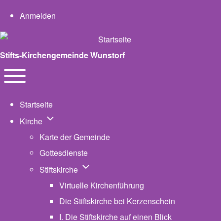
User account menu
Anmelden
Stifts-Kirchengemeinde Wunstorf
Navigation
Toggle main menu
Startseite
Unternavigation von Kirche
Kirche
Karte der Gemeinde
Gottesdienste
Unternavigation von Stiftskirche
Stiftskirche
Virtuelle Kirchenführung
Die Stiftskirche bei Kerzenschein
I. Die Stiftskirche auf einen Blick