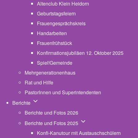
Altenclub Klein Heidorn
Geburtstagsfeiern
Frauengesprächskreis
Handarbeiten
Frauenfrühstück
Konfirmationsjubiläen 12. Oktober 2025
Spiel!Gemeinde
Mehrgenerationenhaus
(opens in new tab)
Rat und Hilfe
PastorInnen und Superintendenten
Unternavigation von Berichte
Berichte
Berichte und Fotos 2026
Unternavigation von Beric
Berichte und Fotos 2025
Konfi-Kanutour mit Austauschschülern