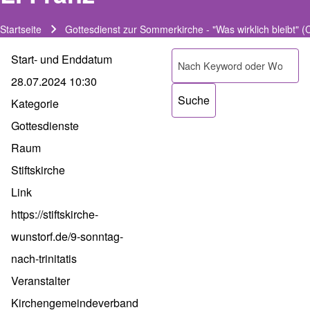
Startseite
Gottesdienst zur Sommerkirche - "Was wirklich bleibt" (
Pfadnavigation
Start- und Enddatum
Suche
28.07.2024 10:30
Kategorie
Gottesdienste
Raum
Stiftskirche
Link
https://stiftskirche-
wunstorf.de/9-sonntag-
nach-trinitatis
Veranstalter
Kirchengemeindeverband