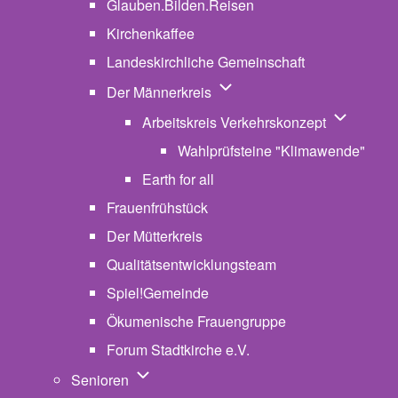
Glauben.Bilden.Reisen
(opens in new tab)
Kirchenkaffee
Landeskirchliche Gemeinschaft
Unternavigation von Der Män
Der Männerkreis
Unternavig
Arbeitskreis Verkehrskonzept
Wahlprüfsteine "Klimawende"
Earth for all
Frauenfrühstück
Der Mütterkreis
Qualitätsentwicklungsteam
Spiel!Gemeinde
Ökumenische Frauengruppe
Forum Stadtkirche e.V.
(opens in new tab)
Unternavigation von Senioren
Senioren