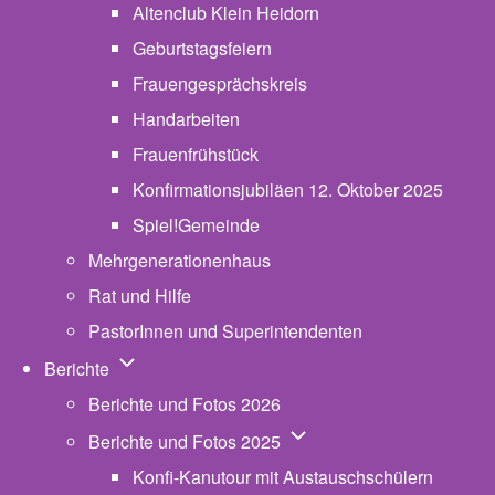
Altenclub Klein Heidorn
Geburtstagsfeiern
Frauengesprächskreis
Handarbeiten
Frauenfrühstück
Konfirmationsjubiläen 12. Oktober 2025
Spiel!Gemeinde
Mehrgenerationenhaus
(opens in new tab)
Rat und Hilfe
PastorInnen und Superintendenten
Unternavigation von Berichte
Berichte
Berichte und Fotos 2026
Unternavigation von Beric
Berichte und Fotos 2025
Konfi-Kanutour mit Austauschschülern