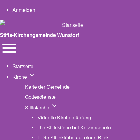
User account menu
Anmelden
Stifts-Kirchengemeinde Wunstorf
Navigation
Toggle main menu
Startseite
Unternavigation von Kirche
Kirche
Karte der Gemeinde
Gottesdienste
Unternavigation von Stiftskirche
Stiftskirche
Virtuelle Kirchenführung
Die Stiftskirche bei Kerzenschein
I. Die Stiftskirche auf einen Blick