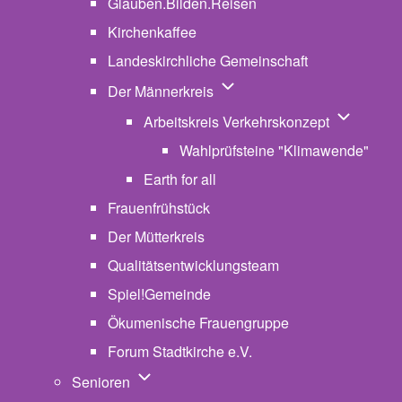
Glauben.Bilden.Reisen
(opens in new tab)
Kirchenkaffee
Landeskirchliche Gemeinschaft
Unternavigation von Der Män
Der Männerkreis
Unternavig
Arbeitskreis Verkehrskonzept
Wahlprüfsteine "Klimawende"
Earth for all
Frauenfrühstück
Der Mütterkreis
Qualitätsentwicklungsteam
Spiel!Gemeinde
Ökumenische Frauengruppe
Forum Stadtkirche e.V.
(opens in new tab)
Unternavigation von Senioren
Senioren