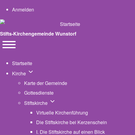
User account menu
Anmelden
Stifts-Kirchengemeinde Wunstorf
Navigation
Toggle main menu
Startseite
Unternavigation von Kirche
Kirche
Karte der Gemeinde
Gottesdienste
Unternavigation von Stiftskirche
Stiftskirche
Virtuelle Kirchenführung
Die Stiftskirche bei Kerzenschein
I. Die Stiftskirche auf einen Blick