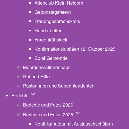
Altenclub Klein Heidorn
Geburtstagsfeiern
Frauengesprächskreis
Handarbeiten
Frauenfrühstück
Konfirmationsjubiläen 12. Oktober 2025
Spiel!Gemeinde
Mehrgenerationenhaus
(opens in new tab)
Rat und Hilfe
PastorInnen und Superintendenten
Unternavigation von Berichte
Berichte
Berichte und Fotos 2026
Unternavigation von Beric
Berichte und Fotos 2025
Konfi-Kanutour mit Austauschschülern