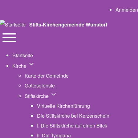
User a
Anmelden
Stifts-Kirchengemeinde Wunstorf
Navigation
Toggle main menu
Startseite
Unternavigation von Kirche
Kirche
Karte der Gemeinde
Gottesdienste
Unternavigation von Stiftskirche
Stiftskirche
Virtuelle Kirchenführung
Die Stiftskirche bei Kerzenschein
I. Die Stiftskirche auf einen Blick
II. Die Tympana