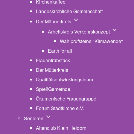
Kirchenkaffee
Landeskirchliche Gemeinschaft
Unternavigation von Der Män
Der Männerkreis
Unternavig
Arbeitskreis Verkehrskonzept
Wahlprüfsteine "Klimawende"
Earth for all
Frauenfrühstück
Der Mütterkreis
Qualitätsentwicklungsteam
Spiel!Gemeinde
Ökumenische Frauengruppe
Forum Stadtkirche e.V.
(opens in new tab)
Unternavigation von Senioren
Senioren
Altenclub Klein Heidorn