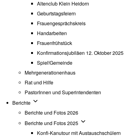
Altenclub Klein Heidorn
Geburtstagsfeiern
Frauengesprächskreis
Handarbeiten
Frauenfrühstück
Konfirmationsjubiläen 12. Oktober 2025
Spiel!Gemeinde
Mehrgenerationenhaus
(opens in new tab)
Rat und Hilfe
PastorInnen und Superintendenten
Unternavigation von Berichte
Berichte
Berichte und Fotos 2026
Unternavigation von Beric
Berichte und Fotos 2025
Konfi-Kanutour mit Austauschschülern