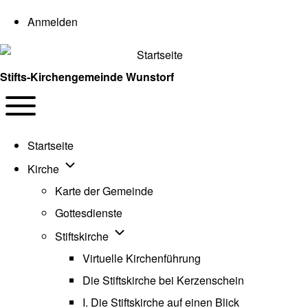
User account menu
Anmelden
Stifts-Kirchengemeinde Wunstorf
Navigation
Toggle main menu
Startseite
Unternavigation von Kirche
Kirche
Karte der Gemeinde
Gottesdienste
Unternavigation von Stiftskirche
Stiftskirche
Virtuelle Kirchenführung
Die Stiftskirche bei Kerzenschein
I. Die Stiftskirche auf einen Blick