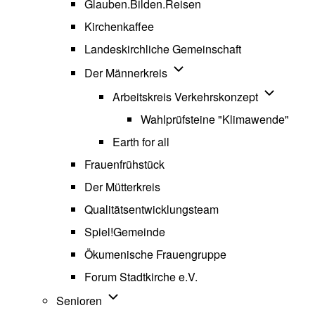
Glauben.Bilden.Reisen
(opens in new tab)
Kirchenkaffee
Landeskirchliche Gemeinschaft
Unternavigation von Der Män
Der Männerkreis
Unternavig
Arbeitskreis Verkehrskonzept
Wahlprüfsteine "Klimawende"
Earth for all
Frauenfrühstück
Der Mütterkreis
Qualitätsentwicklungsteam
Spiel!Gemeinde
Ökumenische Frauengruppe
Forum Stadtkirche e.V.
(opens in new tab)
Unternavigation von Senioren
Senioren