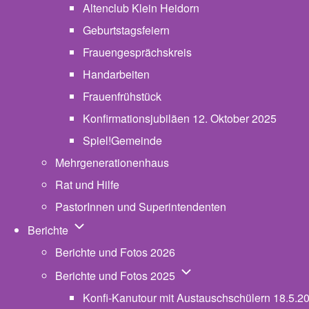
Altenclub Klein Heidorn
Geburtstagsfeiern
Frauengesprächskreis
Handarbeiten
Frauenfrühstück
Konfirmationsjubiläen 12. Oktober 2025
Spiel!Gemeinde
Mehrgenerationenhaus
(opens in new tab)
Rat und Hilfe
PastorInnen und Superintendenten
Unternavigation von Berichte
Berichte
Berichte und Fotos 2026
Unternavigation von Beric
Berichte und Fotos 2025
Konfi-Kanutour mit Austauschschülern 18.5.2