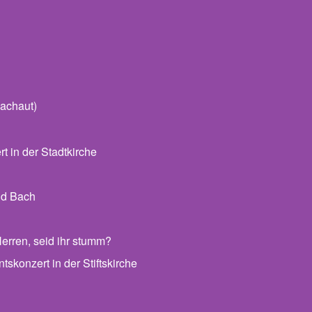
achaut)
 in der Stadtkirche
nd Bach
erren, seid ihr stumm?
skonzert in der Stiftskirche
 Archiv