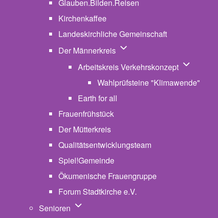
Glauben.Bilden.Reisen
(opens in new tab)
Kirchenkaffee
Landeskirchliche Gemeinschaft
Unternavigation von Der Män
Der Männerkreis
Unternavig
Arbeitskreis Verkehrskonzept
Wahlprüfsteine "Klimawende"
Earth for all
Frauenfrühstück
Der Mütterkreis
Qualitätsentwicklungsteam
Spiel!Gemeinde
Ökumenische Frauengruppe
Forum Stadtkirche e.V.
(opens in new tab)
Unternavigation von Senioren
Senioren