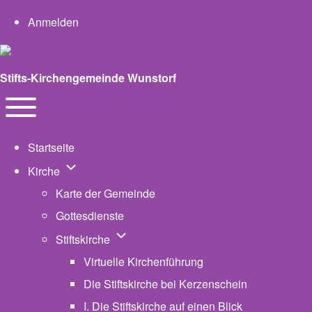
User account menu
Anmelden
Stifts-Kirchengemeinde Wunstorf
Navigation
Toggle main menu
Startseite
Unternavigation von Kirche
Kirche
Karte der Gemeinde
Gottesdienste
Unternavigation von Stiftskirche
Stiftskirche
Virtuelle Kirchenführung
Die Stiftskirche bei Kerzenschein
I. Die Stiftskirche auf einen Blick