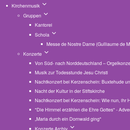
Unternavigation von Kirchenmusik
Kirchenmusik
Unternavigation von Gruppen
Gruppen
Kantorei
Unternavigation von Schola
Schola
Messe de Nostre Dame (Gulliaume de M
Unternavigation von Konzerte
Konzerte
Von Süd- nach Norddeutschland – Orgelkonzert
Musik zur Todesstunde Jesu Christi
Nachtkonzert bei Kerzenschein: Buxtehude u
Nacht der Kultur in der Stiftskirche
Nachtkonzert bei Kerzenschein: Wie nun, ihr H
"Die Himmel erzählen die Ehre Gottes" - Advent
„Maria durch ein Dornwald ging"
Unternavigation von Konzerte
Konzerte Archiv