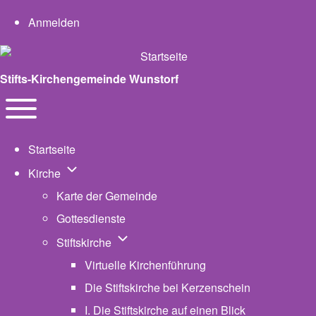
User account menu
Anmelden
Stifts-Kirchengemeinde Wunstorf
Navigation
Toggle main menu
Startseite
Unternavigation von Kirche
Kirche
Karte der Gemeinde
Gottesdienste
Unternavigation von Stiftskirche
Stiftskirche
Virtuelle Kirchenführung
Die Stiftskirche bei Kerzenschein
I. Die Stiftskirche auf einen Blick