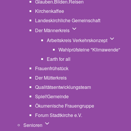
Glauben.Bilden.Reisen
(opens in new tab)
Kirchenkaffee
Landeskirchliche Gemeinschaft
Unternavigation von Der Män
Der Männerkreis
Unternavig
Arbeitskreis Verkehrskonzept
Wahlprüfsteine "Klimawende"
Earth for all
Frauenfrühstück
Der Mütterkreis
Qualitätsentwicklungsteam
Spiel!Gemeinde
Ökumenische Frauengruppe
Forum Stadtkirche e.V.
(opens in new tab)
Unternavigation von Senioren
Senioren