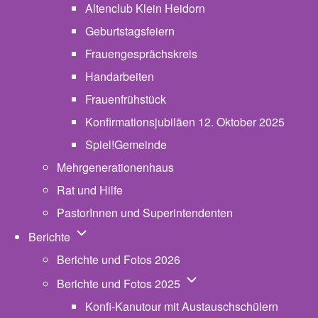
Altenclub Klein Heidorn
Geburtstagsfeiern
Frauengesprächskreis
Handarbeiten
Frauenfrühstück
Konfirmationsjubiläen 12. Oktober 2025
Spiel!Gemeinde
Mehrgenerationenhaus
(opens in new tab)
Rat und Hilfe
PastorInnen und Superintendenten
Unternavigation von Berichte
Berichte
Berichte und Fotos 2026
Unternavigation von Beric
Berichte und Fotos 2025
Konfi-Kanutour mit Austauschschülern