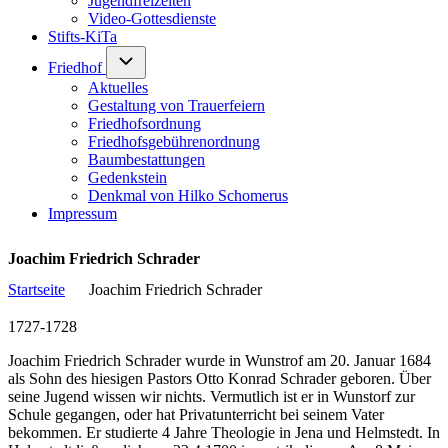
Jugendfreizeiten
Video-Gottesdienste
Stifts-KiTa
(opens in new tab)
Unternavigation von Friedhof
Friedhof
Aktuelles
Gestaltung von Trauerfeiern
Friedhofsordnung
Friedhofsgebührenordnung
(opens in new tab)
Baumbestattungen
Gedenkstein
Denkmal von Hilko Schomerus
Impressum
Joachim Friedrich Schrader
Startseite
Joachim Friedrich Schrader
Pfadnavigation
1727-1728
Joachim Friedrich Schrader wurde in Wunstrof am 20. Januar 1684
als Sohn des hiesigen Pastors Otto Konrad Schrader geboren. Über
seine Jugend wissen wir nichts. Vermutlich ist er in Wunstorf zur
Schule gegangen, oder hat Privatunterricht bei seinem Vater
bekommen. Er studierte 4 Jahre Theologie in Jena und Helmstedt. In