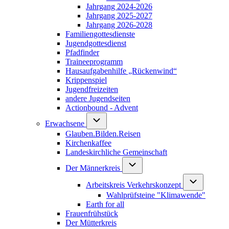
Jahrgang 2024-2026
Jahrgang 2025-2027
Jahrgang 2026-2028
Familiengottesdienste
Jugendgottesdienst
Pfadfinder
(opens in new tab)
Traineeprogramm
Hausaufgabenhilfe „Rückenwind“
Krippenspiel
Jugendfreizeiten
andere Jugendseiten
Actionbound - Advent
Unternavigation von Erwachsene
Erwachsene
Glauben.Bilden.Reisen
(opens in new tab)
Kirchenkaffee
Landeskirchliche Gemeinschaft
Unternavigation von Der Männerkr
Der Männerkreis
Unternavigati
Arbeitskreis Verkehrskonzept
Wahlprüfsteine "Klimawende"
Earth for all
Frauenfrühstück
Der Mütterkreis