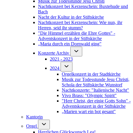
Musik zur Todesstunde Jesu Christi
Nachtkonzert bei Kerzenschein: Buxtehude und
Bach
Nacht der Kultur in der Stiftskirche
Nachtkonzert bei Kerzenschein: Wie nun, ihr
Herren, seid ihr stumm?
"Die Himmel erzählen die Ehre Gottes" -
Adventskonzert in der Stiftskirche
„Maria durch ein Dornwald ging"
Unternavigation von Konzerte Arch
Konzerte Archiv
2021 - 2023
Unternavigation von 2024
2024
Orgelkonzert in der Stadtkirche
Musik zur Todesstunde Jesu Christi,
Schola der Stiftskirche Wunstorf
Nachtkonzerte: "Italienische Nacht"
Vivo Brass: "Olympic Spirit"
"Herr Christ, der einig Gotts Sohn" -
Adventskonzert in der Stiftskirche
„Marien wart ein bot gesant"
Kantorin
Unternavigation von Orgel
Orgel
Herzlichen Glückwunsch Lea!