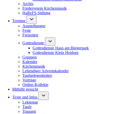
Archiv
Förderverein Kirchenmusik
HaReFS-Stiftung
Unternavigation von Termine
Termine
Ausstellungen
Feste
Freizeiten
Unternavigation von Gottesdienste
Gottesdienste
Gottesdienste Haus am Bürgerpark
Gottesdienste Klein Heidorn
Gruppen
Kalender
Kirchenmusik
Lebendiger Adventskalender
Taufgelegenheiten
Vorträge
Online-Kollekte
Mithilfe gesucht
Unternavigation von Texte und Infos
Texte und Infos
Lektionar
Taufe
Trauung