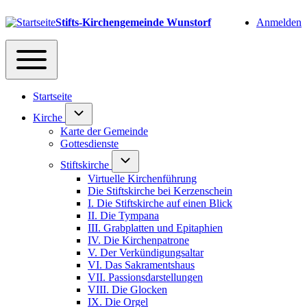
User account m
Stifts-Kirchengemeinde Wunstorf
Anmelden
Navigation
Toggle main menu
Startseite
Unternavigation von Kirche
Kirche
Karte der Gemeinde
Gottesdienste
Unternavigation von Stiftskirche
Stiftskirche
Virtuelle Kirchenführung
Die Stiftskirche bei Kerzenschein
I. Die Stiftskirche auf einen Blick
II. Die Tympana
III. Grabplatten und Epitaphien
IV. Die Kirchenpatrone
V. Der Verkündigungsaltar
VI. Das Sakramentshaus
VII. Passionsdarstellungen
VIII. Die Glocken
IX. Die Orgel