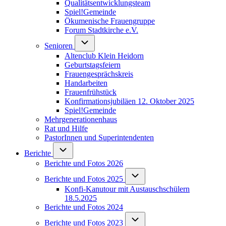
Qualitätsentwicklungsteam
Spiel!Gemeinde
Ökumenische Frauengruppe
Forum Stadtkirche e.V.
(opens in new tab)
Unternavigation von Senioren
Senioren
Altenclub Klein Heidorn
Geburtstagsfeiern
Frauengesprächskreis
Handarbeiten
Frauenfrühstück
Konfirmationsjubiläen 12. Oktober 2025
Spiel!Gemeinde
Mehrgenerationenhaus
(opens in new tab)
Rat und Hilfe
PastorInnen und Superintendenten
Unternavigation von Berichte
Berichte
Berichte und Fotos 2026
Unternavigation von Berichte un
Berichte und Fotos 2025
Konfi-Kanutour mit Austauschschülern
18.5.2025
Berichte und Fotos 2024
Unternavigation von Berichte un
Berichte und Fotos 2023