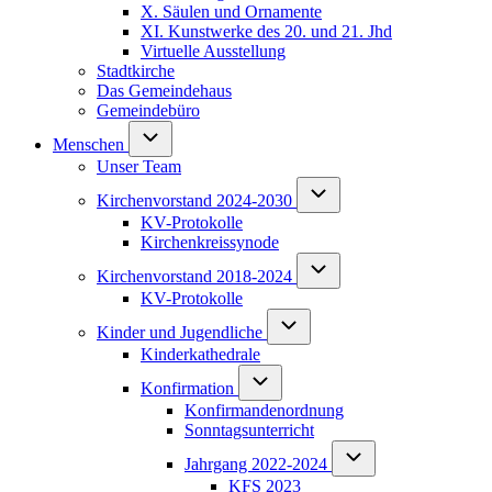
X. Säulen und Ornamente
XI. Kunstwerke des 20. und 21. Jhd
Virtuelle Ausstellung
Stadtkirche
Das Gemeindehaus
Gemeindebüro
Unternavigation von Menschen
Menschen
Unser Team
Unternavigation von Kirchen
Kirchenvorstand 2024-2030
KV-Protokolle
Kirchenkreissynode
Unternavigation von Kirchen
Kirchenvorstand 2018-2024
KV-Protokolle
Unternavigation von Kinder und J
Kinder und Jugendliche
Kinderkathedrale
Unternavigation von Konfirmation
Konfirmation
Konfirmandenordnung
Sonntagsunterricht
Unternavigation von Ja
Jahrgang 2022-2024
KFS 2023