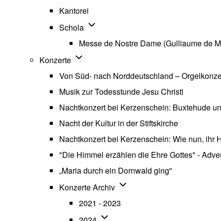
Kantorei
Unternavigation von Schola
Schola
Messe de Nostre Dame (Gulliaume de M
Unternavigation von Konzerte
Konzerte
Von Süd- nach Norddeutschland – Orgelkonzert
Musik zur Todesstunde Jesu Christi
Nachtkonzert bei Kerzenschein: Buxtehude u
Nacht der Kultur in der Stiftskirche
Nachtkonzert bei Kerzenschein: Wie nun, ihr H
"Die Himmel erzählen die Ehre Gottes" - Advent
„Maria durch ein Dornwald ging"
Unternavigation von Konzerte
Konzerte Archiv
2021 - 2023
Unternavigation von 2024
2024