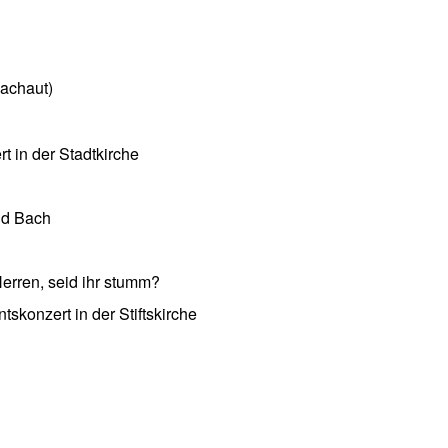
achaut)
 in der Stadtkirche
nd Bach
erren, seid ihr stumm?
skonzert in der Stiftskirche
 Archiv