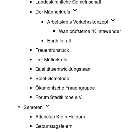
Landeskirchliche Gemeinschaft
Unternavigation von Der Män
Der Männerkreis
Unternavig
Arbeitskreis Verkehrskonzept
Wahlprüfsteine "Klimawende"
Earth for all
Frauenfrühstück
Der Mütterkreis
Qualitätsentwicklungsteam
Spiel!Gemeinde
Ökumenische Frauengruppe
Forum Stadtkirche e.V.
(opens in new tab)
Unternavigation von Senioren
Senioren
Altenclub Klein Heidorn
Geburtstagsfeiern