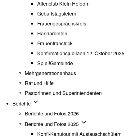
Altenclub Klein Heidorn
Geburtstagsfeiern
Frauengesprächskreis
Handarbeiten
Frauenfrühstück
Konfirmationsjubiläen 12. Oktober 2025
Spiel!Gemeinde
Mehrgenerationenhaus
(opens in new tab)
Rat und Hilfe
PastorInnen und Superintendenten
Unternavigation von Berichte
Berichte
Berichte und Fotos 2026
Unternavigation von Beric
Berichte und Fotos 2025
Konfi-Kanutour mit Austauschschülern