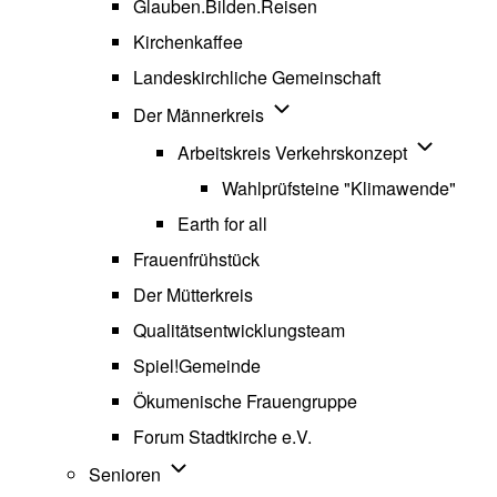
Glauben.Bilden.Reisen
(opens in new tab)
Kirchenkaffee
Landeskirchliche Gemeinschaft
Unternavigation von Der Män
Der Männerkreis
Unternavig
Arbeitskreis Verkehrskonzept
Wahlprüfsteine "Klimawende"
Earth for all
Frauenfrühstück
Der Mütterkreis
Qualitätsentwicklungsteam
Spiel!Gemeinde
Ökumenische Frauengruppe
Forum Stadtkirche e.V.
(opens in new tab)
Unternavigation von Senioren
Senioren