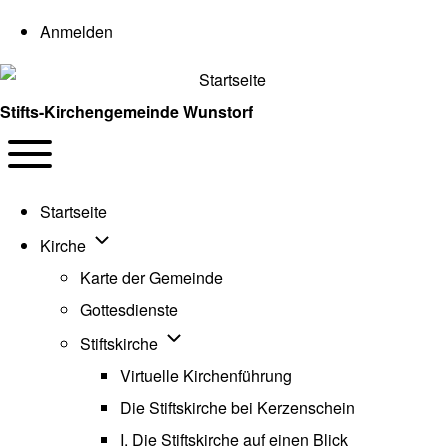
User account menu
Anmelden
Stifts-Kirchengemeinde Wunstorf
Navigation
Toggle main menu
Startseite
Unternavigation von Kirche
Kirche
Karte der Gemeinde
Gottesdienste
Unternavigation von Stiftskirche
Stiftskirche
Virtuelle Kirchenführung
Die Stiftskirche bei Kerzenschein
I. Die Stiftskirche auf einen Blick