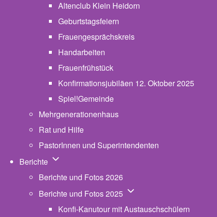
Altenclub Klein Heidorn
Geburtstagsfeiern
Frauengesprächskreis
Handarbeiten
Frauenfrühstück
Konfirmationsjubiläen 12. Oktober 2025
Spiel!Gemeinde
Mehrgenerationenhaus
(opens in new tab)
Rat und Hilfe
PastorInnen und Superintendenten
Unternavigation von Berichte
Berichte
Berichte und Fotos 2026
Unternavigation von Beric
Berichte und Fotos 2025
Konfi-Kanutour mit Austauschschülern