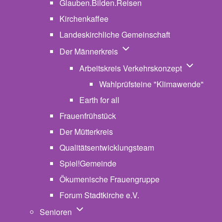
Glauben.Bilden.Reisen
(opens in new tab)
Kirchenkaffee
Landeskirchliche Gemeinschaft
Unternavigation von Der Män
Der Männerkreis
Unternavig
Arbeitskreis Verkehrskonzept
Wahlprüfsteine "Klimawende"
Earth for all
Frauenfrühstück
Der Mütterkreis
Qualitätsentwicklungsteam
Spiel!Gemeinde
Ökumenische Frauengruppe
Forum Stadtkirche e.V.
(opens in new tab)
Unternavigation von Senioren
Senioren