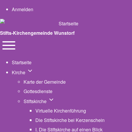
User account menu
Anmelden
Stifts-Kirchengemeinde Wunstorf
Navigation
Toggle main menu
Startseite
Unternavigation von Kirche
Kirche
Karte der Gemeinde
Gottesdienste
Unternavigation von Stiftskirche
Stiftskirche
Virtuelle Kirchenführung
Die Stiftskirche bei Kerzenschein
I. Die Stiftskirche auf einen Blick