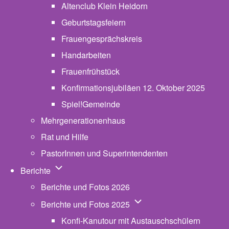
Altenclub Klein Heidorn
Geburtstagsfeiern
Frauengesprächskreis
Handarbeiten
Frauenfrühstück
Konfirmationsjubiläen 12. Oktober 2025
Spiel!Gemeinde
Mehrgenerationenhaus
(opens in new tab)
Rat und Hilfe
PastorInnen und Superintendenten
Unternavigation von Berichte
Berichte
Berichte und Fotos 2026
Unternavigation von Beric
Berichte und Fotos 2025
Konfi-Kanutour mit Austauschschülern