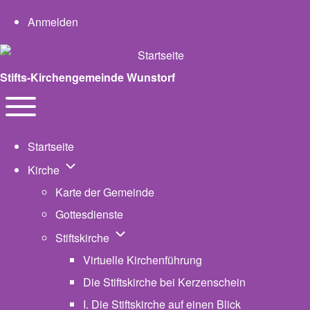
User account menu
Anmelden
Stifts-Kirchengemeinde Wunstorf
Navigation
Toggle main menu
Startseite
Unternavigation von Kirche
Kirche
Karte der Gemeinde
Gottesdienste
Unternavigation von Stiftskirche
Stiftskirche
Virtuelle Kirchenführung
Die Stiftskirche bei Kerzenschein
I. Die Stiftskirche auf einen Blick