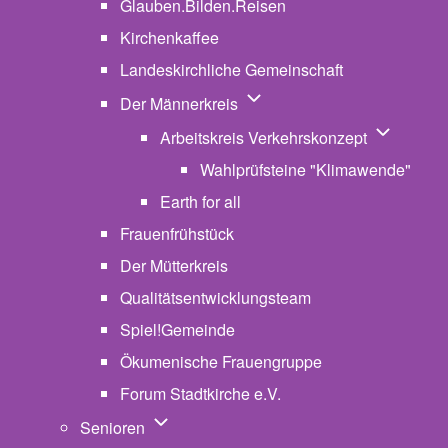
Glauben.Bilden.Reisen
(opens in new tab)
Kirchenkaffee
Landeskirchliche Gemeinschaft
Unternavigation von Der Män
Der Männerkreis
Unternavig
Arbeitskreis Verkehrskonzept
Wahlprüfsteine "Klimawende"
Earth for all
Frauenfrühstück
Der Mütterkreis
Qualitätsentwicklungsteam
Spiel!Gemeinde
Ökumenische Frauengruppe
Forum Stadtkirche e.V.
(opens in new tab)
Unternavigation von Senioren
Senioren