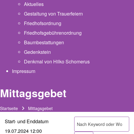
Aktuelles
Gestaltung von Trauerfeiern
Friedhofsordnung
Friedhofsgebührenordnung
(opens in new tab)
Baumbestattungen
Gedenkstein
Denkmal von Hilko Schomerus
Impressum
Mittagsgebet
Startseite
Mittagsgebet
Pfadnavigation
Start- und Enddatum
Suche
19.07.2024 12:00