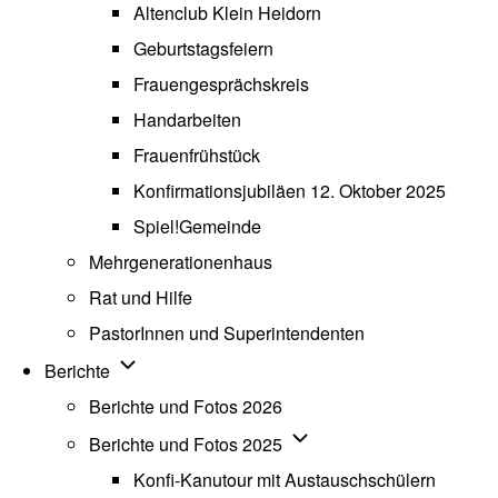
Altenclub Klein Heidorn
Geburtstagsfeiern
Frauengesprächskreis
Handarbeiten
Frauenfrühstück
Konfirmationsjubiläen 12. Oktober 2025
Spiel!Gemeinde
Mehrgenerationenhaus
(opens in new tab)
Rat und Hilfe
PastorInnen und Superintendenten
Unternavigation von Berichte
Berichte
Berichte und Fotos 2026
Unternavigation von Beric
Berichte und Fotos 2025
Konfi-Kanutour mit Austauschschülern