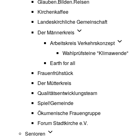
Glauben.Bilden.Reisen
(opens in new tab)
Kirchenkaffee
Landeskirchliche Gemeinschaft
Unternavigation von Der Män
Der Männerkreis
Unternavig
Arbeitskreis Verkehrskonzept
Wahlprüfsteine "Klimawende"
Earth for all
Frauenfrühstück
Der Mütterkreis
Qualitätsentwicklungsteam
Spiel!Gemeinde
Ökumenische Frauengruppe
Forum Stadtkirche e.V.
(opens in new tab)
Unternavigation von Senioren
Senioren