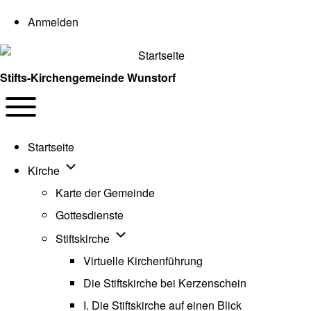
User account menu
Anmelden
Stifts-Kirchengemeinde Wunstorf
Navigation
Toggle main menu
Startseite
Unternavigation von Kirche
Kirche
Karte der Gemeinde
Gottesdienste
Unternavigation von Stiftskirche
Stiftskirche
Virtuelle Kirchenführung
Die Stiftskirche bei Kerzenschein
I. Die Stiftskirche auf einen Blick