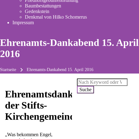
Friedhofsgebührenordnung
(opens
Baumbestattungen
in
Gedenkstein
new
Denkmal von Hilko Schomerus
tab)
Impressum
Ehrenamts-Dankabend 15. April
2016
Startseite
Ehrenamts-Dankabend 15. April 2016
Pfadnavigation
Suche
Ehrenamtsdank
der Stifts-
Kirchengemeinde
„Was bekommen Engel,