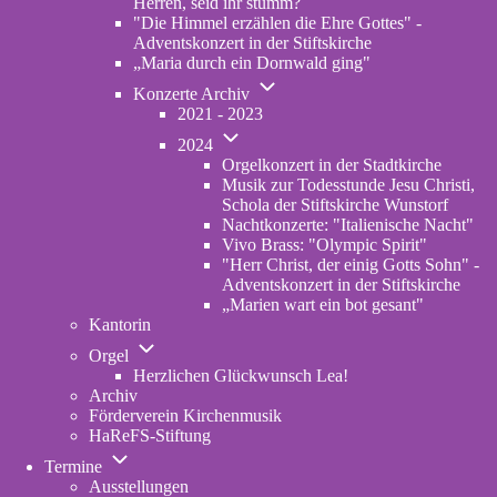
Herren, seid ihr stumm?
"Die Himmel erzählen die Ehre Gottes" -
Adventskonzert in der Stiftskirche
„Maria durch ein Dornwald ging"
Unternavigation
Konzerte Archiv
von
2021 - 2023
Konzerte
Unternavigation
Archiv
2024
von
Orgelkonzert in der Stadtkirche
2024
Musik zur Todesstunde Jesu Christi,
Schola der Stiftskirche Wunstorf
Nachtkonzerte: "Italienische Nacht"
Vivo Brass: "Olympic Spirit"
"Herr Christ, der einig Gotts Sohn" -
Adventskonzert in der Stiftskirche
„Marien wart ein bot gesant"
Kantorin
Unternavigation
Orgel
von
Herzlichen Glückwunsch Lea!
Orgel
Archiv
Förderverein Kirchenmusik
HaReFS-Stiftung
Unternavigation
Termine
von
Ausstellungen
Termine