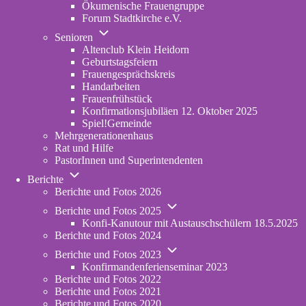
Ökumenische Frauengruppe
Forum Stadtkirche e.V.
(opens
Unternavigation
in
Senioren
von
new
Altenclub Klein Heidorn
Senioren
tab)
Geburtstagsfeiern
Frauengesprächskreis
Handarbeiten
Frauenfrühstück
Konfirmationsjubiläen 12. Oktober 2025
Spiel!Gemeinde
Mehrgenerationenhaus
(opens
Rat und Hilfe
in
PastorInnen und Superintendenten
new
Unternavigation
tab)
Berichte
von
Berichte und Fotos 2026
Berichte
Unternavigation
Berichte und Fotos 2025
von
Konfi-Kanutour mit Austauschschülern 18.5.2025
Berichte
Berichte und Fotos 2024
und
Unternavigation
Fotos
Berichte und Fotos 2023
von
2025
Konfirmandenferienseminar 2023
Berichte
Berichte und Fotos 2022
und
Berichte und Fotos 2021
Fotos
Berichte und Fotos 2020