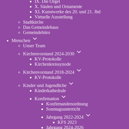
IX. Die Orgel
X. Säulen und Ornamente
XI. Kunstwerke des 20. und 21. Jhd
Virtuelle Ausstellung
Stadtkirche
Das Gemeindehaus
Gemeindebüro
Unternavigation
Menschen
von
Unser Team
Menschen
Unternavigation
Kirchenvorstand 2024-2030
von
KV-Protokolle
Kirchenvorstand
Kirchenkreissynode
2024-
Unternavigation
2030
Kirchenvorstand 2018-2024
von
KV-Protokolle
Kirchenvorstand
Unternavigation
2018-
Kinder und Jugendliche
von
2024
Kinderkathedrale
Kinder
Unternavigation
und
Konfirmation
von
Jugendliche
Konfirmandenordnung
Konfirmation
Sonntagsunterricht
Unternavigation
Jahrgang 2022-2024
von
KFS 2023
Jahrgang
Jahrgang 2024-2026