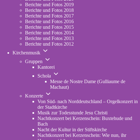
2023
Berichte und Fotos 2019
Berichte und Fotos 2018
Berichte und Fotos 2017
Berichte und Fotos 2016
Berichte und Fotos 2015
Berichte und Fotos 2014
Berichte und Fotos 2013
Berichte und Fotos 2012
Unternavigation
Kirchenmusik
von
Unternavigation
Kirchenmusik
Gruppen
von
Kantorei
Gruppen
Unternavigation
Schola
von
Messe de Nostre Dame (Gulliaume de
Schola
Machaut)
Unternavigation
Konzerte
von
Von Süd- nach Norddeutschland – Orgelkonzert in
Konzerte
der Stadtkirche
Musik zur Todesstunde Jesu Christi
Nachtkonzert bei Kerzenschein: Buxtehude und
Bach
Nacht der Kultur in der Stiftskirche
Nachtkonzert bei Kerzenschein: Wie nun, ihr