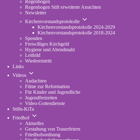
Regenbogen
erweiterte
Regenbogen Stift erweiterte Ansichten
Fassung
Newsletter
Unternavigation
Kirchenvorstandsprotokolle
von
Kirchenvorstandsprotokolle 2024-2029
Kirchenvorstandsprotokolle
Kirchenvorstandsprotokolle 2018-2024
Spenden
Freiwilliges Kirchgeld
Hygiene und Abendmahl
Leitbild
Wiedereintritt
Links
Unternavigation
Videos
von
Andachten
Videos
Filme zur Reformation
Für Kinder und Jugendliche
Jugendfreizeiten
Video-Gottesdienste
Stifts-KiTa
(opens
Unternavigation
in
Friedhof
von
new
Aktuelles
Friedhof
tab)
Gestaltung von Trauerfeiern
Friedhofsordnung