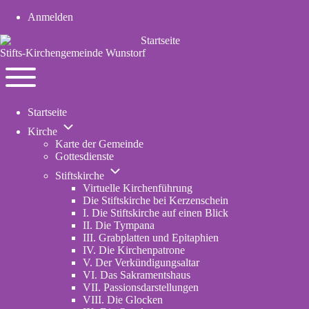
Anmelden
User
account
Stifts-Kirchengemeinde Wunstorf
menu
Navigation
Toggle
Startseite
main
Unternavigation
menu
Kirche
von
Karte der Gemeinde
Kirche
Gottesdienste
Unternavigation
Stiftskirche
von
Virtuelle Kirchenführung
Stiftskirche
Die Stiftskirche bei Kerzenschein
I. Die Stiftskirche auf einen Blick
II. Die Tympana
III. Grabplatten und Epitaphien
IV. Die Kirchenpatrone
V. Der Verkündigungsaltar
VI. Das Sakramentshaus
VII. Passionsdarstellungen
VIII. Die Glocken