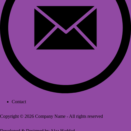
Contact
Footer
menu
Copyright © 2026 Company Name - All rights reserved
Developed & Designed by
Alaa Haddad