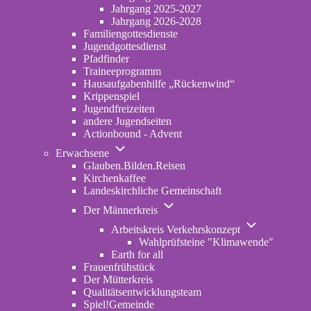
2022-
Jahrgang 2025-2027
2024
Jahrgang 2026-2028
Familiengottesdienste
Jugendgottesdienst
Pfadfinder
(opens
Traineeprogramm
in
Hausaufgabenhilfe „Rückenwind“
new
Krippenspiel
tab)
Jugendfreizeiten
andere Jugendseiten
Actionbound - Advent
Unternavigation
Erwachsene
von
Glauben.Bilden.Reisen
(opens
Erwachsene
Kirchenkaffee
in
Landeskirchliche Gemeinschaft
new
Unternavigation
tab)
Der Männerkreis
von
Unternavigatio
Der
Arbeitskreis Verkehrskonzept
von
Männerkreis
Wahlprüfsteine "Klimawende"
Arbeitskreis
Earth for all
Verkehrskonze
Frauenfrühstück
Der Mütterkreis
Qualitätsentwicklungsteam
Spiel!Gemeinde