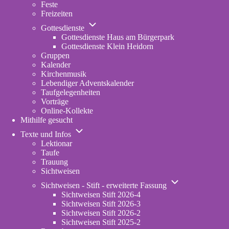
Feste
Freizeiten
Unternavigation
Gottesdienste
von
Gottesdienste Haus am Bürgerpark
Gottesdienste
Gottesdienste Klein Heidorn
Gruppen
Kalender
Kirchenmusik
Lebendiger Adventskalender
Taufgelegenheiten
Vorträge
Online-Kollekte
Mithilfe gesucht
Unternavigation
Texte und Infos
von
Lektionar
Texte
Taufe
und
Trauung
Infos
Sichtweisen
Unternavigation
Sichtweisen - Stift - erweiterte Fassung
von
Sichtweisen Stift 2026-4
Sichtweisen
Sichtweisen Stift 2026-3
-
Sichtweisen Stift 2026-2
Stift
Sichtweisen Stift 2025-2
-