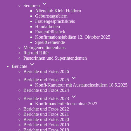
Unternavigation
in
Senioren
von
new
Altenclub Klein Heidorn
Senioren
tab)
Geburtstagsfeiern
Frauengesprächskreis
Handarbeiten
Frauenfrühstück
Konfirmationsjubiläen 12. Oktober 2025
Spiel!Gemeinde
Mehrgenerationenhaus
(opens
Rat und Hilfe
in
PastorInnen und Superintendenten
new
Unternavigation
tab)
Berichte
von
Berichte und Fotos 2026
Berichte
Unternavigation
Berichte und Fotos 2025
von
Konfi-Kanutour mit Austauschschülern 18.5.2025
Berichte
Berichte und Fotos 2024
und
Unternavigation
Fotos
Berichte und Fotos 2023
von
2025
Konfirmandenferienseminar 2023
Berichte
Berichte und Fotos 2022
und
Berichte und Fotos 2021
Fotos
Berichte und Fotos 2020
2023
Berichte und Fotos 2019
Berichte und Fotos 2018