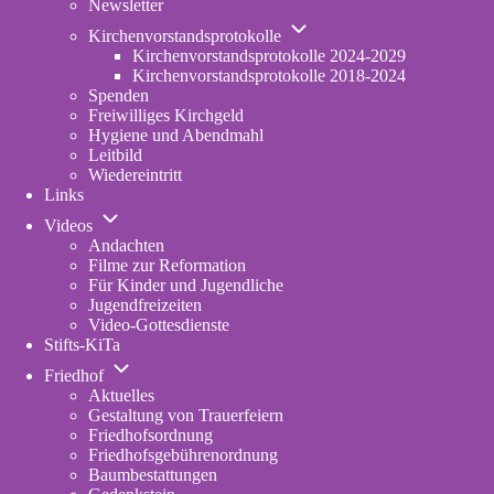
Newsletter
Unternavigation
Kirchenvorstandsprotokolle
von
Kirchenvorstandsprotokolle 2024-2029
Kirchenvorstandsprotokolle
Kirchenvorstandsprotokolle 2018-2024
Spenden
Freiwilliges Kirchgeld
Hygiene und Abendmahl
Leitbild
Wiedereintritt
Links
Unternavigation
Videos
von
Andachten
Videos
Filme zur Reformation
Für Kinder und Jugendliche
Jugendfreizeiten
Video-Gottesdienste
Stifts-KiTa
(opens
Unternavigation
in
Friedhof
von
new
Aktuelles
Friedhof
tab)
Gestaltung von Trauerfeiern
Friedhofsordnung
Friedhofsgebührenordnung
(opens
Baumbestattungen
in