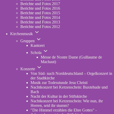
Berichte und Fotos 2017
Berichte und Fotos 2016
Berichte und Fotos 2015
Berichte und Fotos 2014
Berichte und Fotos 2013
Berichte und Fotos 2012
Unternavigation
Kirchenmusik
von
Unternavigation
Kirchenmusik
Gruppen
von
Kantorei
Gruppen
Unternavigation
Schola
von
Messe de Nostre Dame (Gulliaume de
Schola
Machaut)
Unternavigation
Konzerte
von
Von Süd- nach Norddeutschland – Orgelkonzert in
Konzerte
der Stadtkirche
Musik zur Todesstunde Jesu Christi
Nachtkonzert bei Kerzenschein: Buxtehude und
Bach
Nacht der Kultur in der Stiftskirche
Nachtkonzert bei Kerzenschein: Wie nun, ihr
Herren, seid ihr stumm?
"Die Himmel erzählen die Ehre Gottes" -