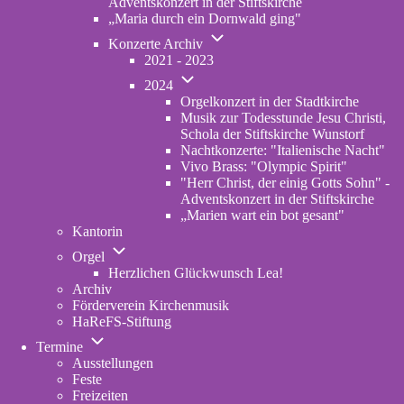
Adventskonzert in der Stiftskirche
„Maria durch ein Dornwald ging"
Unternavigation
Konzerte Archiv
von
2021 - 2023
Konzerte
Unternavigation
Archiv
2024
von
Orgelkonzert in der Stadtkirche
2024
Musik zur Todesstunde Jesu Christi,
Schola der Stiftskirche Wunstorf
Nachtkonzerte: "Italienische Nacht"
Vivo Brass: "Olympic Spirit"
"Herr Christ, der einig Gotts Sohn" -
Adventskonzert in der Stiftskirche
„Marien wart ein bot gesant"
Kantorin
Unternavigation
Orgel
von
Herzlichen Glückwunsch Lea!
Orgel
Archiv
Förderverein Kirchenmusik
HaReFS-Stiftung
Unternavigation
Termine
von
Ausstellungen
Termine
Feste
Freizeiten