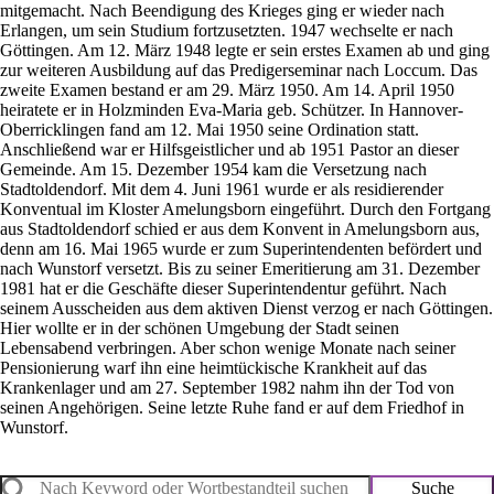
mitgemacht. Nach Beendigung des Krieges ging er wieder nach
Erlangen, um sein Studium fortzusetzten. 1947 wechselte er nach
Göttingen. Am 12. März 1948 legte er sein erstes Examen ab und ging
zur weiteren Ausbildung auf das Predigerseminar nach Loccum. Das
zweite Examen bestand er am 29. März 1950. Am 14. April 1950
heiratete er in Holzminden Eva-Maria geb. Schützer. In Hannover-
Oberricklingen fand am 12. Mai 1950 seine Ordination statt.
Anschließend war er Hilfsgeistlicher und ab 1951 Pastor an dieser
Gemeinde. Am 15. Dezember 1954 kam die Versetzung nach
Stadtoldendorf. Mit dem 4. Juni 1961 wurde er als residierender
Konventual im Kloster Amelungsborn eingeführt. Durch den Fortgang
aus Stadtoldendorf schied er aus dem Konvent in Amelungsborn aus,
denn am 16. Mai 1965 wurde er zum Superintendenten befördert und
nach Wunstorf versetzt. Bis zu seiner Emeritierung am 31. Dezember
1981 hat er die Geschäfte dieser Superintendentur geführt. Nach
seinem Ausscheiden aus dem aktiven Dienst verzog er nach Göttingen.
Hier wollte er in der schönen Umgebung der Stadt seinen
Lebensabend verbringen. Aber schon wenige Monate nach seiner
Pensionierung warf ihn eine heimtückische Krankheit auf das
Krankenlager und am 27. September 1982 nahm ihn der Tod von
seinen Angehörigen. Seine letzte Ruhe fand er auf dem Friedhof in
Wunstorf.
Suche