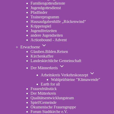
Familiengottesdienste
Jugendgottesdienst
Pfadfinder
(opens
Traineeprogramm
in
Hausaufgabenhilfe „Rückenwind“
new
Krippenspiel
tab)
Jugendfreizeiten
andere Jugendseiten
Actionbound - Advent
Unternavigation
Erwachsene
von
Glauben.Bilden.Reisen
(opens
Erwachsene
Kirchenkaffee
in
Landeskirchliche Gemeinschaft
new
Unternavigation
tab)
Der Männerkreis
von
Unternavigatio
Der
Arbeitskreis Verkehrskonzept
von
Männerkreis
Wahlprüfsteine "Klimawende"
Arbeitskreis
Earth for all
Verkehrskonze
Frauenfrühstück
Der Mütterkreis
Qualitätsentwicklungsteam
Spiel!Gemeinde
Ökumenische Frauengruppe
Forum Stadtkirche e.V.
(opens