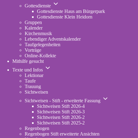
Unternavigation
Gottesdienste
von
Gottesdienste Haus am Bürgerpark
Gottesdienste
Gottesdienste Klein Heidorn
Gruppen
Kalender
Kirchenmusik
Lebendiger Adventskalender
Taufgelegenheiten
Vorträge
Online-Kollekte
Mithilfe gesucht
Unternavigation
Texte und Infos
von
Lektionar
Texte
Taufe
und
Trauung
Infos
Sichtweisen
Unternavigation
Sichtweisen - Stift - erweiterte Fassung
von
Sichtweisen Stift 2026-4
Sichtweisen
Sichtweisen Stift 2026-3
-
Sichtweisen Stift 2026-2
Stift
Sichtweisen Stift 2025-2
-
Regenbogen
erweiterte
Regenbogen Stift erweiterte Ansichten
Fassung