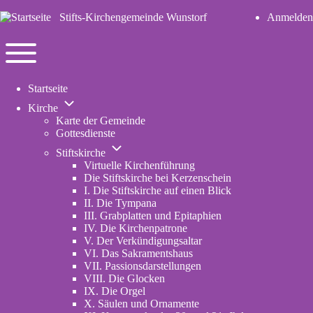
Stifts-Kirchengemeinde Wunstorf
Anmelden
User
account
Navigation
menu
Toggle
Startseite
main
Unternavigation
menu
Kirche
von
Karte der Gemeinde
Kirche
Gottesdienste
Unternavigation
Stiftskirche
von
Virtuelle Kirchenführung
Stiftskirche
Die Stiftskirche bei Kerzenschein
I. Die Stiftskirche auf einen Blick
II. Die Tympana
III. Grabplatten und Epitaphien
IV. Die Kirchenpatrone
V. Der Verkündigungsaltar
VI. Das Sakramentshaus
VII. Passionsdarstellungen
VIII. Die Glocken
IX. Die Orgel
X. Säulen und Ornamente