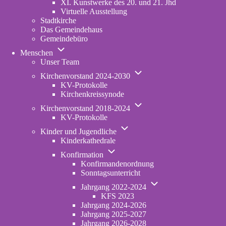
XI. Kunstwerke des 20. und 21. Jhd
Virtuelle Ausstellung
Stadtkirche
Das Gemeindehaus
Gemeindebüro
Unternavigation
Menschen
von
Unser Team
Menschen
Unternavigation
Kirchenvorstand 2024-2030
von
KV-Protokolle
Kirchenvorstand
Kirchenkreissynode
2024-
Unternavigation
2030
Kirchenvorstand 2018-2024
von
KV-Protokolle
Kirchenvorstand
Unternavigation
2018-
Kinder und Jugendliche
von
2024
Kinderkathedrale
Kinder
Unternavigation
und
Konfirmation
von
Jugendliche
Konfirmandenordnung
Konfirmation
Sonntagsunterricht
Unternavigation
Jahrgang 2022-2024
von
KFS 2023
Jahrgang
Jahrgang 2024-2026
2022-
Jahrgang 2025-2027
2024
Jahrgang 2026-2028