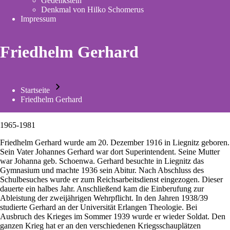
Gedenkstein
new
Denkmal von Hilko Schomerus
tab)
Impressum
Friedhelm Gerhard
Startseite
Pfadnavigation
Friedhelm Gerhard
1965-1981
Friedhelm Gerhard wurde am 20. Dezember 1916 in Liegnitz geboren.
Sein Vater Johannes Gerhard war dort Superintendent. Seine Mutter
war Johanna geb. Schoenwa. Gerhard besuchte in Liegnitz das
Gymnasium und machte 1936 sein Abitur. Nach Abschluss des
Schulbesuches wurde er zum Reichsarbeitsdienst eingezogen. Dieser
dauerte ein halbes Jahr. Anschließend kam die Einberufung zur
Ableistung der zweijährigen Wehrpflicht. In den Jahren 1938/39
studierte Gerhard an der Universität Erlangen Theologie. Bei
Ausbruch des Krieges im Sommer 1939 wurde er wieder Soldat. Den
ganzen Krieg hat er an den verschiedenen Kriegsschauplätzen