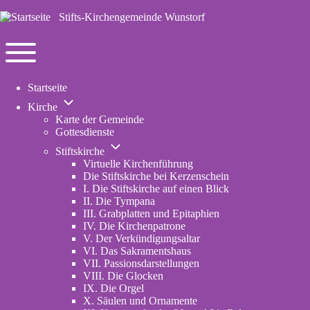
Stifts-Kirchengemeinde Wunstorf
Navigation
Toggle
Startseite
main
Unternavigation
menu
Kirche
von
Karte der Gemeinde
Kirche
Gottesdienste
Unternavigation
Stiftskirche
von
Virtuelle Kirchenführung
Stiftskirche
Die Stiftskirche bei Kerzenschein
I. Die Stiftskirche auf einen Blick
II. Die Tympana
III. Grabplatten und Epitaphien
IV. Die Kirchenpatrone
V. Der Verkündigungsaltar
VI. Das Sakramentshaus
VII. Passionsdarstellungen
VIII. Die Glocken
IX. Die Orgel
X. Säulen und Ornamente