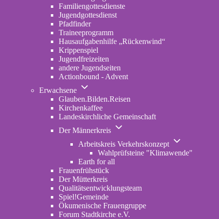
Familiengottesdienste
Jugendgottesdienst
Pfadfinder
(opens
Traineeprogramm
in
Hausaufgabenhilfe „Rückenwind“
new
Krippenspiel
tab)
Jugendfreizeiten
andere Jugendseiten
Actionbound - Advent
Unternavigation
Erwachsene
von
Glauben.Bilden.Reisen
(opens
Erwachsene
Kirchenkaffee
in
Landeskirchliche Gemeinschaft
new
Unternavigation
tab)
Der Männerkreis
von
Unternavigatio
Der
Arbeitskreis Verkehrskonzept
von
Männerkreis
Wahlprüfsteine "Klimawende"
Arbeitskreis
Earth for all
Verkehrskonze
Frauenfrühstück
Der Mütterkreis
Qualitätsentwicklungsteam
Spiel!Gemeinde
Ökumenische Frauengruppe
Forum Stadtkirche e.V.
(opens