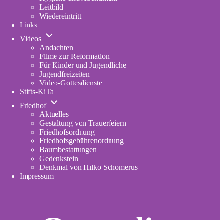
Leitbild
Wiedereintritt
Links
Unternavigation
Videos
von
Andachten
Videos
Filme zur Reformation
Für Kinder und Jugendliche
Jugendfreizeiten
Video-Gottesdienste
Stifts-KiTa
(opens
Unternavigation
in
Friedhof
von
new
Aktuelles
Friedhof
tab)
Gestaltung von Trauerfeiern
Friedhofsordnung
Friedhofsgebührenordnung
(opens
Baumbestattungen
in
Gedenkstein
new
Denkmal von Hilko Schomerus
tab)
Impressum