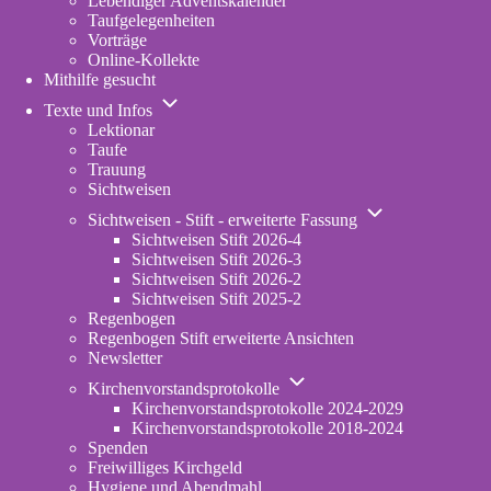
Lebendiger Adventskalender
Taufgelegenheiten
Vorträge
Online-Kollekte
Mithilfe gesucht
Unternavigation
Texte und Infos
von
Lektionar
Texte
Taufe
und
Trauung
Infos
Sichtweisen
Unternavigation
Sichtweisen - Stift - erweiterte Fassung
von
Sichtweisen Stift 2026-4
Sichtweisen
Sichtweisen Stift 2026-3
-
Sichtweisen Stift 2026-2
Stift
Sichtweisen Stift 2025-2
-
Regenbogen
erweiterte
Regenbogen Stift erweiterte Ansichten
Fassung
Newsletter
Unternavigation
Kirchenvorstandsprotokolle
von
Kirchenvorstandsprotokolle 2024-2029
Kirchenvorstandsprotokolle
Kirchenvorstandsprotokolle 2018-2024
Spenden
Freiwilliges Kirchgeld
Hygiene und Abendmahl