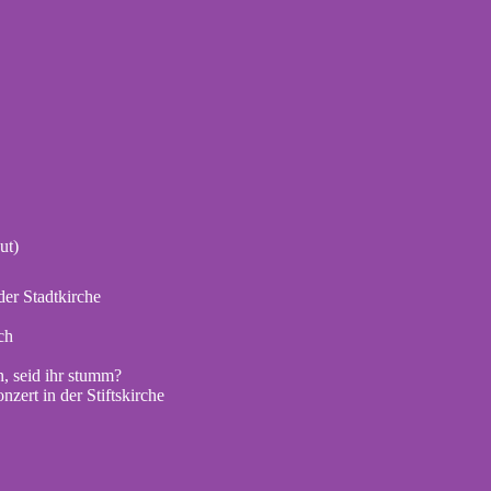
ut)
er Stadtkirche
ch
, seid ihr stumm?
zert in der Stiftskirche