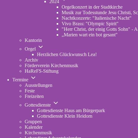
Archiv
2024
von
Orgelkonzert in der Stadtkirche
2024
Musik zur Todesstunde Jesu Christi, Sc
Nachtkonzerte: "Italienische Nacht"
Vivo Brass: "Olympic Spirit"
"Herr Christ, der einig Gotts Sohn" - A
„Marien wart ein bot gesant"
Kantorin
Unternavigation
Orgel
von
Herzlichen Glückwunsch Lea!
Orgel
Archiv
Förderverein Kirchenmusik
HaReFS-Stiftung
Unternavigation
Termine
von
Ausstellungen
Termine
Feste
Freizeiten
Unternavigation
Gottesdienste
von
Gottesdienste Haus am Bürgerpark
Gottesdienste
Gottesdienste Klein Heidorn
Gruppen
Kalender
Kirchenmusik