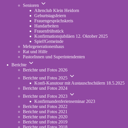
Unternavigation
in
Senioren
von
new
Altenclub Klein Heidorn
Senioren
tab)
Geburtstagsfeiern
Frauengesprächskreis
Handarbeiten
Frauenfrühstück
Konfirmationsjubiläen 12. Oktober 2025
Spiel!Gemeinde
Mehrgenerationenhaus
(opens
Rat und Hilfe
in
PastorInnen und Superintendenten
new
Unternavigation
tab)
Berichte
von
Berichte und Fotos 2026
Berichte
Unternavigation
Berichte und Fotos 2025
von
Konfi-Kanutour mit Austauschschülern 18.5.2025
Berichte
Berichte und Fotos 2024
und
Unternavigation
Fotos
Berichte und Fotos 2023
von
2025
Konfirmandenferienseminar 2023
Berichte
Berichte und Fotos 2022
und
Berichte und Fotos 2021
Fotos
Berichte und Fotos 2020
2023
Berichte und Fotos 2019
Berichte und Fotos 2018