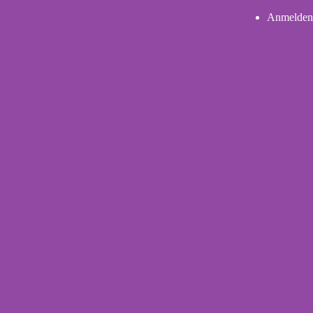
Anmelden
User
account
menu