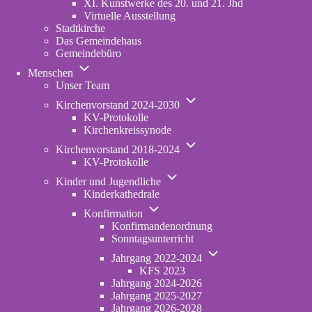
XI. Kunstwerke des 20. und 21. Jhd
Virtuelle Ausstellung
Stadtkirche
Das Gemeindehaus
Gemeindebüro
Unternavigation
Menschen
von
Unser Team
Menschen
Unternavigation
Kirchenvorstand 2024-2030
von
KV-Protokolle
Kirchenvorstand
Kirchenkreissynode
2024-
Unternavigation
2030
Kirchenvorstand 2018-2024
von
KV-Protokolle
Kirchenvorstand
Unternavigation
2018-
Kinder und Jugendliche
von
2024
Kinderkathedrale
Kinder
Unternavigation
und
Konfirmation
von
Jugendliche
Konfirmandenordnung
Konfirmation
Sonntagsunterricht
Unternavigation
Jahrgang 2022-2024
von
KFS 2023
Jahrgang
Jahrgang 2024-2026
2022-
Jahrgang 2025-2027
2024
Jahrgang 2026-2028