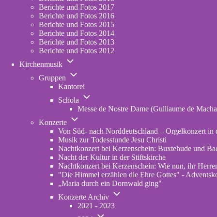
Berichte und Fotos 2017
Berichte und Fotos 2016
Berichte und Fotos 2015
Berichte und Fotos 2014
Berichte und Fotos 2013
Berichte und Fotos 2012
Unternavigation
Kirchenmusik
von
Unternavigation
Kirchenmusik
Gruppen
von
Kantorei
Gruppen
Unternavigation
Schola
von
Messe de Nostre Dame (Gulliaume de Macha
Schola
Unternavigation
Konzerte
von
Von Süd- nach Norddeutschland – Orgelkonzert in d
Konzerte
Musik zur Todesstunde Jesu Christi
Nachtkonzert bei Kerzenschein: Buxtehude und Ba
Nacht der Kultur in der Stiftskirche
Nachtkonzert bei Kerzenschein: Wie nun, ihr Herren
"Die Himmel erzählen die Ehre Gottes" - Adventskon
„Maria durch ein Dornwald ging"
Unternavigation
Konzerte Archiv
von
2021 - 2023
Konzerte
Unternavigation