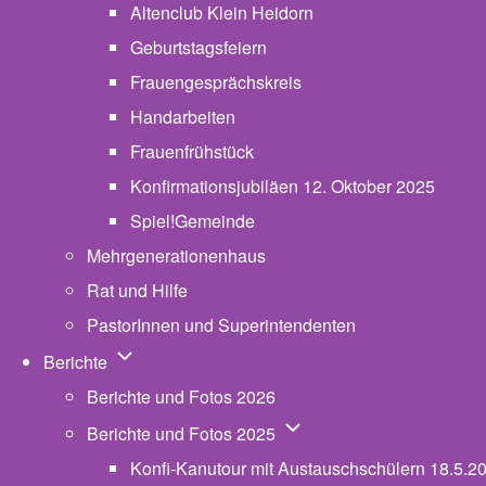
Altenclub Klein Heidorn
Geburtstagsfeiern
Frauengesprächskreis
Handarbeiten
Frauenfrühstück
Konfirmationsjubiläen 12. Oktober 2025
Spiel!Gemeinde
Mehrgenerationenhaus
(opens in new tab)
Rat und Hilfe
PastorInnen und Superintendenten
Unternavigation von Berichte
Berichte
Berichte und Fotos 2026
Unternavigation von Beric
Berichte und Fotos 2025
Konfi-Kanutour mit Austauschschülern 18.5.2