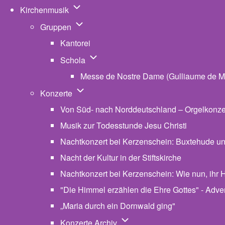
Unternavigation von Kirchenmusik
Kirchenmusik
Unternavigation von Gruppen
Gruppen
Kantorei
Unternavigation von Schola
Schola
Messe de Nostre Dame (Gulliaume de M
Unternavigation von Konzerte
Konzerte
Von Süd- nach Norddeutschland – Orgelkonzert
Musik zur Todesstunde Jesu Christi
Nachtkonzert bei Kerzenschein: Buxtehude u
Nacht der Kultur in der Stiftskirche
Nachtkonzert bei Kerzenschein: Wie nun, ihr H
"Die Himmel erzählen die Ehre Gottes" - Advent
„Maria durch ein Dornwald ging"
Unternavigation von Konzerte
Konzerte Archiv