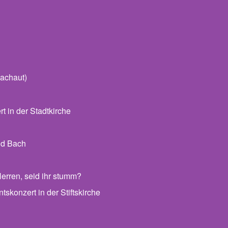
achaut)
 in der Stadtkirche
nd Bach
erren, seid ihr stumm?
skonzert in der Stiftskirche
 Archiv