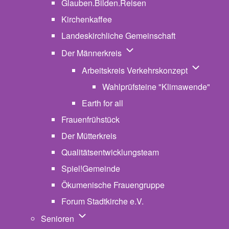
Glauben.Bilden.Reisen
(opens in new tab)
Kirchenkaffee
Landeskirchliche Gemeinschaft
Unternavigation von Der Män
Der Männerkreis
Unternavig
Arbeitskreis Verkehrskonzept
Wahlprüfsteine "Klimawende"
Earth for all
Frauenfrühstück
Der Mütterkreis
Qualitätsentwicklungsteam
Spiel!Gemeinde
Ökumenische Frauengruppe
Forum Stadtkirche e.V.
(opens in new tab)
Unternavigation von Senioren
Senioren