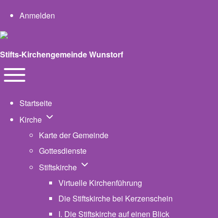
User account menu
Anmelden
Stifts-Kirchengemeinde Wunstorf
Navigation
Toggle main menu
Startseite
Unternavigation von Kirche
Kirche
Karte der Gemeinde
Gottesdienste
Unternavigation von Stiftskirche
Stiftskirche
Virtuelle Kirchenführung
Die Stiftskirche bei Kerzenschein
I. Die Stiftskirche auf einen Blick