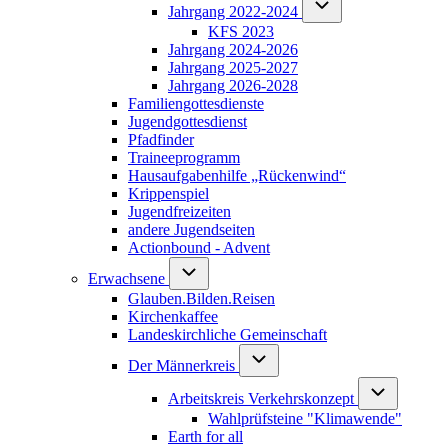
Unternavigation von Ja
Jahrgang 2022-2024
KFS 2023
Jahrgang 2024-2026
Jahrgang 2025-2027
Jahrgang 2026-2028
Familiengottesdienste
Jugendgottesdienst
Pfadfinder
(opens in new tab)
Traineeprogramm
Hausaufgabenhilfe „Rückenwind“
Krippenspiel
Jugendfreizeiten
andere Jugendseiten
Actionbound - Advent
Unternavigation von Erwachsene
Erwachsene
Glauben.Bilden.Reisen
(opens in new tab)
Kirchenkaffee
Landeskirchliche Gemeinschaft
Unternavigation von Der Männerkr
Der Männerkreis
Unternavigati
Arbeitskreis Verkehrskonzept
Wahlprüfsteine "Klimawende"
Earth for all