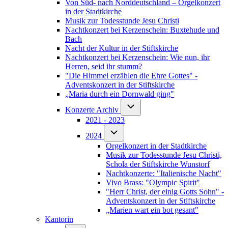
Von Süd- nach Norddeutschland – Orgelkonzert
in der Stadtkirche
Musik zur Todesstunde Jesu Christi
Nachtkonzert bei Kerzenschein: Buxtehude und
Bach
Nacht der Kultur in der Stiftskirche
Nachtkonzert bei Kerzenschein: Wie nun, ihr
Herren, seid ihr stumm?
"Die Himmel erzählen die Ehre Gottes" -
Adventskonzert in der Stiftskirche
„Maria durch ein Dornwald ging"
Unternavigation von Konzerte Arch
Konzerte Archiv
2021 - 2023
Unternavigation von 2024
2024
Orgelkonzert in der Stadtkirche
Musik zur Todesstunde Jesu Christi,
Schola der Stiftskirche Wunstorf
Nachtkonzerte: "Italienische Nacht"
Vivo Brass: "Olympic Spirit"
"Herr Christ, der einig Gotts Sohn" -
Adventskonzert in der Stiftskirche
„Marien wart ein bot gesant"
Kantorin