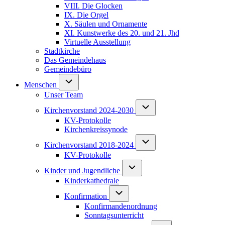
VIII. Die Glocken
IX. Die Orgel
X. Säulen und Ornamente
XI. Kunstwerke des 20. und 21. Jhd
Virtuelle Ausstellung
Stadtkirche
Das Gemeindehaus
Gemeindebüro
Unternavigation von Menschen
Menschen
Unser Team
Unternavigation von Kirchen
Kirchenvorstand 2024-2030
KV-Protokolle
Kirchenkreissynode
Unternavigation von Kirchen
Kirchenvorstand 2018-2024
KV-Protokolle
Unternavigation von Kinder und J
Kinder und Jugendliche
Kinderkathedrale
Unternavigation von Konfirmation
Konfirmation
Konfirmandenordnung
Sonntagsunterricht