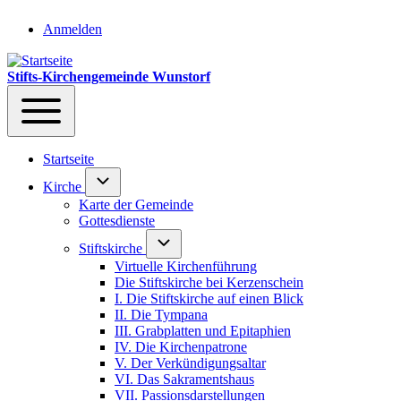
User account menu
Anmelden
Stifts-Kirchengemeinde Wunstorf
Navigation
Toggle main menu
Startseite
Unternavigation von Kirche
Kirche
Karte der Gemeinde
Gottesdienste
Unternavigation von Stiftskirche
Stiftskirche
Virtuelle Kirchenführung
Die Stiftskirche bei Kerzenschein
I. Die Stiftskirche auf einen Blick
II. Die Tympana
III. Grabplatten und Epitaphien
IV. Die Kirchenpatrone
V. Der Verkündigungsaltar
VI. Das Sakramentshaus
VII. Passionsdarstellungen