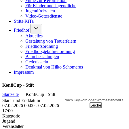
Filme zur Reformation
Für Kinder und Jugendliche
Jugendfreizeiten
Video-Gottesdienste
Stifts-KiTa
(opens in new tab)
Unternavigation von Friedhof
Friedhof
Aktuelles
Gestaltung von Trauerfeiern
Friedhofsordnung
Friedhofsgebührenordnung
(opens in new tab)
Baumbestattungen
Gedenkstein
Denkmal von Hilko Schomerus
Impressum
KonfiCup - Stift
Startseite
KonfiCup - Stift
Pfadnavigation
Start- und Enddatum
Suche
07.02.2026 09:00 - 07.02.2026
17:00
Kategorie
Jugend
Veranstalter