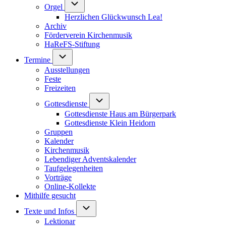
Unternavigation von Orgel
Orgel
Herzlichen Glückwunsch Lea!
Archiv
Förderverein Kirchenmusik
HaReFS-Stiftung
Unternavigation von Termine
Termine
Ausstellungen
Feste
Freizeiten
Unternavigation von Gottesdienste
Gottesdienste
Gottesdienste Haus am Bürgerpark
Gottesdienste Klein Heidorn
Gruppen
Kalender
Kirchenmusik
Lebendiger Adventskalender
Taufgelegenheiten
Vorträge
Online-Kollekte
Mithilfe gesucht
Unternavigation von Texte und Infos
Texte und Infos
Lektionar