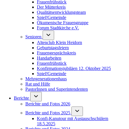
Frauenfrühstück
Der Mütterkreis
Qualitätsentwicklungsteam
Spiel!Gemeinde
Ökumenische Frauengruppe
Forum Stadtkirche e.V.
(opens in new tab)
Unternavigation von Senioren
Senioren
Altenclub Klein Heidorn
Geburtstagsfeiern
Frauengesprächskreis
Handarbeiten
Frauenfrühstück
Konfirmationsjubiläen 12. Oktober 2025
Spiel!Gemeinde
Mehrgenerationenhaus
(opens in new tab)
Rat und Hilfe
PastorInnen und Superintendenten
Unternavigation von Berichte
Berichte
Berichte und Fotos 2026
Unternavigation von Berichte un
Berichte und Fotos 2025
Konfi-Kanutour mit Austauschschülern
18.5.2025
Berichte und Fotos 2024