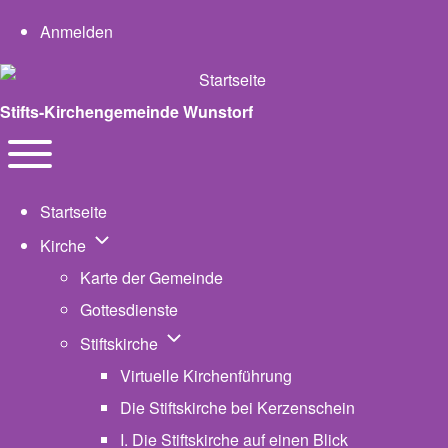
User account menu
Anmelden
Stifts-Kirchengemeinde Wunstorf
Navigation
Toggle main menu
Startseite
Unternavigation von Kirche
Kirche
Karte der Gemeinde
Gottesdienste
Unternavigation von Stiftskirche
Stiftskirche
Virtuelle Kirchenführung
Die Stiftskirche bei Kerzenschein
I. Die Stiftskirche auf einen Blick