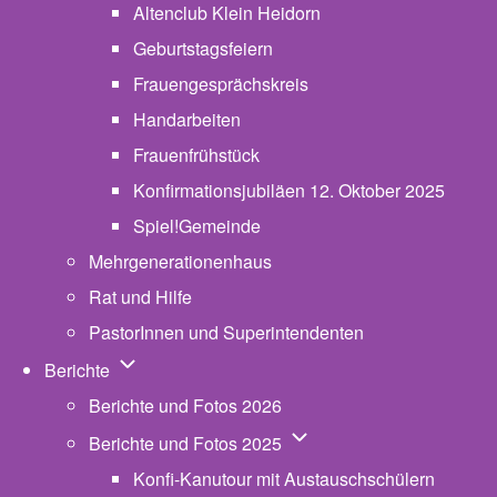
Altenclub Klein Heidorn
Geburtstagsfeiern
Frauengesprächskreis
Handarbeiten
Frauenfrühstück
Konfirmationsjubiläen 12. Oktober 2025
Spiel!Gemeinde
Mehrgenerationenhaus
(opens in new tab)
Rat und Hilfe
PastorInnen und Superintendenten
Unternavigation von Berichte
Berichte
Berichte und Fotos 2026
Unternavigation von Beric
Berichte und Fotos 2025
Konfi-Kanutour mit Austauschschülern