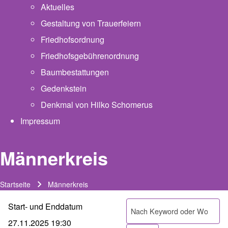
Aktuelles
Gestaltung von Trauerfeiern
Friedhofsordnung
Friedhofsgebührenordnung
(opens in new tab)
Baumbestattungen
Gedenkstein
Denkmal von Hilko Schomerus
Impressum
Männerkreis
Startseite
Männerkreis
Pfadnavigation
Start- und Enddatum
Suche
27.11.2025 19:30