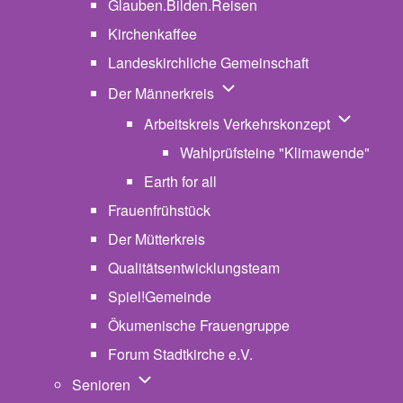
Glauben.Bilden.Reisen
(opens in new tab)
Kirchenkaffee
Landeskirchliche Gemeinschaft
Unternavigation von Der Män
Der Männerkreis
Unternavig
Arbeitskreis Verkehrskonzept
Wahlprüfsteine "Klimawende"
Earth for all
Frauenfrühstück
Der Mütterkreis
Qualitätsentwicklungsteam
Spiel!Gemeinde
Ökumenische Frauengruppe
Forum Stadtkirche e.V.
(opens in new tab)
Unternavigation von Senioren
Senioren