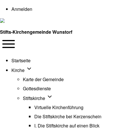
User account menu
Anmelden
Stifts-Kirchengemeinde Wunstorf
Navigation
Toggle main menu
Startseite
Unternavigation von Kirche
Kirche
Karte der Gemeinde
Gottesdienste
Unternavigation von Stiftskirche
Stiftskirche
Virtuelle Kirchenführung
Die Stiftskirche bei Kerzenschein
I. Die Stiftskirche auf einen Blick