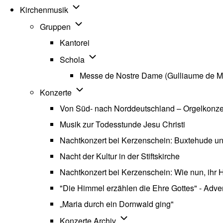
Unternavigation von Kirchenmusik
Kirchenmusik
Unternavigation von Gruppen
Gruppen
Kantorei
Unternavigation von Schola
Schola
Messe de Nostre Dame (Gulliaume de M
Unternavigation von Konzerte
Konzerte
Von Süd- nach Norddeutschland – Orgelkonzert
Musik zur Todesstunde Jesu Christi
Nachtkonzert bei Kerzenschein: Buxtehude u
Nacht der Kultur in der Stiftskirche
Nachtkonzert bei Kerzenschein: Wie nun, ihr H
"Die Himmel erzählen die Ehre Gottes" - Advent
„Maria durch ein Dornwald ging"
Unternavigation von Konzerte
Konzerte Archiv