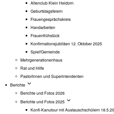
Altenclub Klein Heidorn
Geburtstagsfeiern
Frauengesprächskreis
Handarbeiten
Frauenfrühstück
Konfirmationsjubiläen 12. Oktober 2025
Spiel!Gemeinde
Mehrgenerationenhaus
(opens in new tab)
Rat und Hilfe
PastorInnen und Superintendenten
Unternavigation von Berichte
Berichte
Berichte und Fotos 2026
Unternavigation von Beric
Berichte und Fotos 2025
Konfi-Kanutour mit Austauschschülern 18.5.2