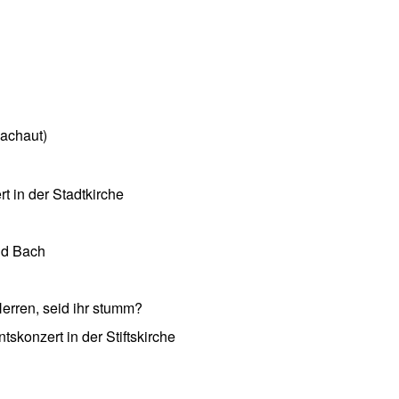
achaut)
 in der Stadtkirche
nd Bach
erren, seid ihr stumm?
skonzert in der Stiftskirche
 Archiv