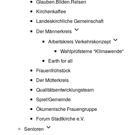
Glauben.Bilden.Reisen
(opens in new tab)
Kirchenkaffee
Landeskirchliche Gemeinschaft
Unternavigation von Der Män
Der Männerkreis
Unternavig
Arbeitskreis Verkehrskonzept
Wahlprüfsteine "Klimawende"
Earth for all
Frauenfrühstück
Der Mütterkreis
Qualitätsentwicklungsteam
Spiel!Gemeinde
Ökumenische Frauengruppe
Forum Stadtkirche e.V.
(opens in new tab)
Unternavigation von Senioren
Senioren