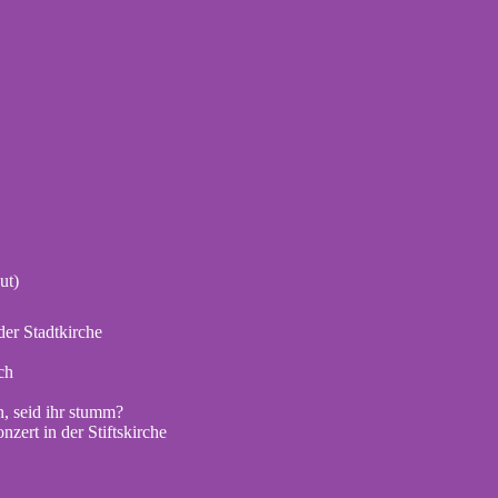
ut)
er Stadtkirche
ch
, seid ihr stumm?
zert in der Stiftskirche