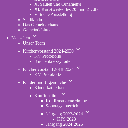
X. Säulen und Ornamente
XI. Kunstwerke des 20. und 21. Jhd
Virtuelle Ausstellung
Stadtkirche
Das Gemeindehaus
Gemeindebüro
Unternavigation
Menschen
von
Unser Team
Menschen
Unternavigation
Kirchenvorstand 2024-2030
von
KV-Protokolle
Kirchenvorstand
Kirchenkreissynode
2024-
Unternavigation
2030
Kirchenvorstand 2018-2024
von
KV-Protokolle
Kirchenvorstand
Unternavigation
2018-
Kinder und Jugendliche
von
2024
Kinderkathedrale
Kinder
Unternavigation
und
Konfirmation
von
Jugendliche
Konfirmandenordnung
Konfirmation
Sonntagsunterricht
Unternavigation
Jahrgang 2022-2024
von
KFS 2023
Jahrgang
Jahrgang 2024-2026
2022-