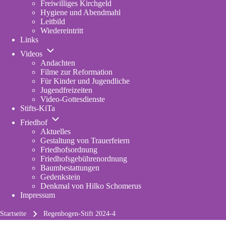
Freiwilliges Kirchgeld
Hygiene und Abendmahl
Leitbild
Wiedereintritt
Links
Unternavigation
Videos
von
Andachten
Videos
Filme zur Reformation
Für Kinder und Jugendliche
Jugendfreizeiten
Video-Gottesdienste
Stifts-KiTa
(opens
Unternavigation
in
Friedhof
von
new
Aktuelles
Friedhof
tab)
Gestaltung von Trauerfeiern
Friedhofsordnung
Friedhofsgebührenordnung
(opens
Baumbestattungen
in
Gedenkstein
new
Denkmal von Hilko Schomerus
tab)
Impressum
Startseite
Regenbogen-Stift 2024-4
Pfadnavigation