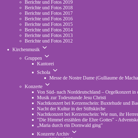
Berichte und Fotos 2019
Berichte und Fotos 2018
Berichte und Fotos 2017
Berichte und Fotos 2016
Berichte und Fotos 2015
Berichte und Fotos 2014
Berichte und Fotos 2013
Berichte und Fotos 2012
Unternavigation
Kirchenmusik
von
Unternavigation
Kirchenmusik
Gruppen
von
Kantorei
Gruppen
Unternavigation
Schola
von
Messe de Nostre Dame (Gulliaume de Macha
Schola
Unternavigation
Konzerte
von
Von Süd- nach Norddeutschland – Orgelkonzert in d
Konzerte
Musik zur Todesstunde Jesu Christi
Nachtkonzert bei Kerzenschein: Buxtehude und Ba
Nacht der Kultur in der Stiftskirche
Nachtkonzert bei Kerzenschein: Wie nun, ihr Herren
"Die Himmel erzählen die Ehre Gottes" - Adventskon
„Maria durch ein Dornwald ging"
Unternavigation
Konzerte Archiv
von