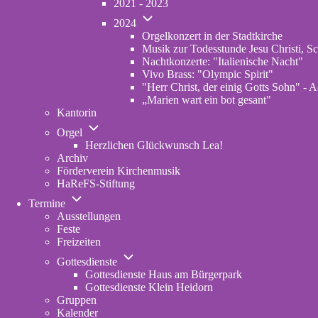
2021 - 2023
Konzerte
Unternavigation
Archiv
2024
von
Orgelkonzert in der Stadtkirche
2024
Musik zur Todesstunde Jesu Christi, Sc
Nachtkonzerte: "Italienische Nacht"
Vivo Brass: "Olympic Spirit"
"Herr Christ, der einig Gotts Sohn" - A
„Marien wart ein bot gesant"
Kantorin
Unternavigation
Orgel
von
Herzlichen Glückwunsch Lea!
Orgel
Archiv
Förderverein Kirchenmusik
HaReFS-Stiftung
Unternavigation
Termine
von
Ausstellungen
Termine
Feste
Freizeiten
Unternavigation
Gottesdienste
von
Gottesdienste Haus am Bürgerpark
Gottesdienste
Gottesdienste Klein Heidorn
Gruppen
Kalender