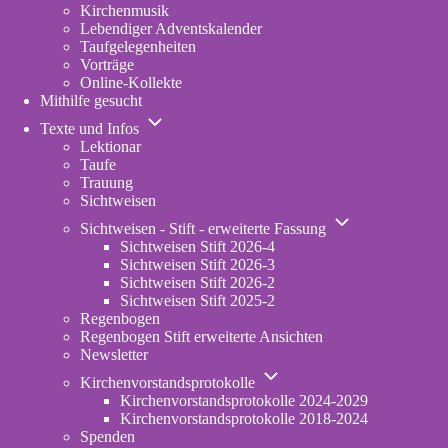
Kirchenmusik
Lebendiger Adventskalender
Taufgelegenheiten
Vorträge
Online-Kollekte
Mithilfe gesucht
Unternavigation
Texte und Infos
von
Lektionar
Texte
Taufe
und
Trauung
Infos
Sichtweisen
Unternavigation
Sichtweisen - Stift - erweiterte Fassung
von
Sichtweisen Stift 2026-4
Sichtweisen
Sichtweisen Stift 2026-3
-
Sichtweisen Stift 2026-2
Stift
Sichtweisen Stift 2025-2
-
Regenbogen
erweiterte
Regenbogen Stift erweiterte Ansichten
Fassung
Newsletter
Unternavigation
Kirchenvorstandsprotokolle
von
Kirchenvorstandsprotokolle 2024-2029
Kirchenvorstandsprotokolle
Kirchenvorstandsprotokolle 2018-2024
Spenden