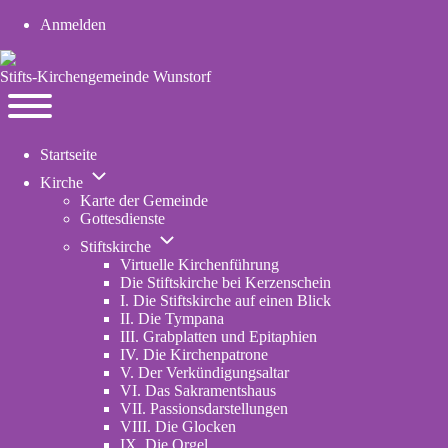
Anmelden
User
account
Stifts-Kirchengemeinde Wunstorf
menu
Navigation
Toggle
Startseite
main
Unternavigation
menu
Kirche
von
Karte der Gemeinde
Kirche
Gottesdienste
Unternavigation
Stiftskirche
von
Virtuelle Kirchenführung
Stiftskirche
Die Stiftskirche bei Kerzenschein
I. Die Stiftskirche auf einen Blick
II. Die Tympana
III. Grabplatten und Epitaphien
IV. Die Kirchenpatrone
V. Der Verkündigungsaltar
VI. Das Sakramentshaus
VII. Passionsdarstellungen
VIII. Die Glocken
IX. Die Orgel