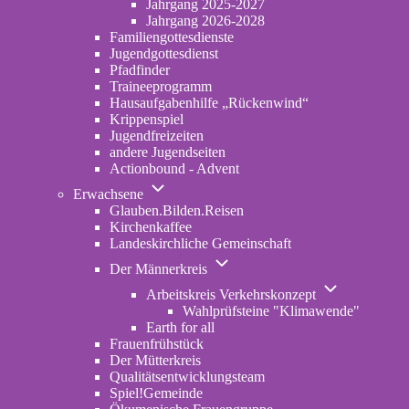
Jahrgang 2025-2027
2024
Jahrgang 2026-2028
Familiengottesdienste
Jugendgottesdienst
Pfadfinder
(opens
Traineeprogramm
in
Hausaufgabenhilfe „Rückenwind“
new
Krippenspiel
tab)
Jugendfreizeiten
andere Jugendseiten
Actionbound - Advent
Unternavigation
Erwachsene
von
Glauben.Bilden.Reisen
(opens
Erwachsene
Kirchenkaffee
in
Landeskirchliche Gemeinschaft
new
Unternavigation
tab)
Der Männerkreis
von
Unternavigatio
Der
Arbeitskreis Verkehrskonzept
von
Männerkreis
Wahlprüfsteine "Klimawende"
Arbeitskreis
Earth for all
Verkehrskonze
Frauenfrühstück
Der Mütterkreis
Qualitätsentwicklungsteam
Spiel!Gemeinde