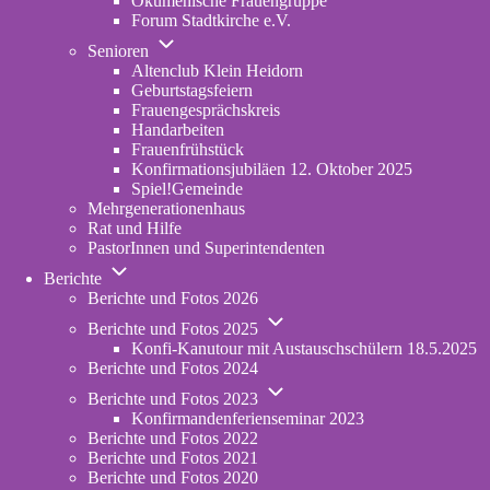
Ökumenische Frauengruppe
Forum Stadtkirche e.V.
(opens
Unternavigation
in
Senioren
von
new
Altenclub Klein Heidorn
Senioren
tab)
Geburtstagsfeiern
Frauengesprächskreis
Handarbeiten
Frauenfrühstück
Konfirmationsjubiläen 12. Oktober 2025
Spiel!Gemeinde
Mehrgenerationenhaus
(opens
Rat und Hilfe
in
PastorInnen und Superintendenten
new
Unternavigation
tab)
Berichte
von
Berichte und Fotos 2026
Berichte
Unternavigation
Berichte und Fotos 2025
von
Konfi-Kanutour mit Austauschschülern 18.5.2025
Berichte
Berichte und Fotos 2024
und
Unternavigation
Fotos
Berichte und Fotos 2023
von
2025
Konfirmandenferienseminar 2023
Berichte
Berichte und Fotos 2022
und
Berichte und Fotos 2021
Fotos
Berichte und Fotos 2020
2023