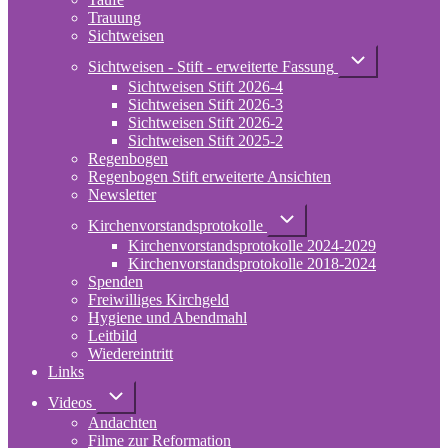
Infos
Trauung
Sichtweisen
Unternavigation
Sichtweisen - Stift - erweiterte Fassung
von
Sichtweisen Stift 2026-4
Sichtweisen
-
Sichtweisen Stift 2026-3
Stift
Sichtweisen Stift 2026-2
-
Sichtweisen Stift 2025-2
erweiterte
Regenbogen
Fassung
Regenbogen Stift erweiterte Ansichten
Newsletter
Unternavigation
Kirchenvorstandsprotokolle
von
Kirchenvorstandsprotokolle 2024-2029
Kirchenvorstandsprotokolle
Kirchenvorstandsprotokolle 2018-2024
Spenden
Freiwilliges Kirchgeld
Hygiene und Abendmahl
Leitbild
Wiedereintritt
Links
Unternavigation
Videos
von
Andachten
Videos
Filme zur Reformation