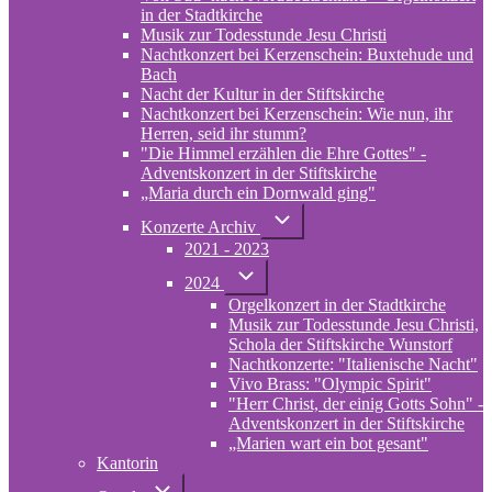
in der Stadtkirche
Musik zur Todesstunde Jesu Christi
Nachtkonzert bei Kerzenschein: Buxtehude und
Bach
Nacht der Kultur in der Stiftskirche
Nachtkonzert bei Kerzenschein: Wie nun, ihr
Herren, seid ihr stumm?
"Die Himmel erzählen die Ehre Gottes" -
Adventskonzert in der Stiftskirche
„Maria durch ein Dornwald ging"
Unternavigation
Konzerte Archiv
von
2021 - 2023
Konzerte
Archiv
Unternavigation
2024
von
Orgelkonzert in der Stadtkirche
2024
Musik zur Todesstunde Jesu Christi,
Schola der Stiftskirche Wunstorf
Nachtkonzerte: "Italienische Nacht"
Vivo Brass: "Olympic Spirit"
"Herr Christ, der einig Gotts Sohn" -
Adventskonzert in der Stiftskirche
„Marien wart ein bot gesant"
Kantorin
Unternavigation