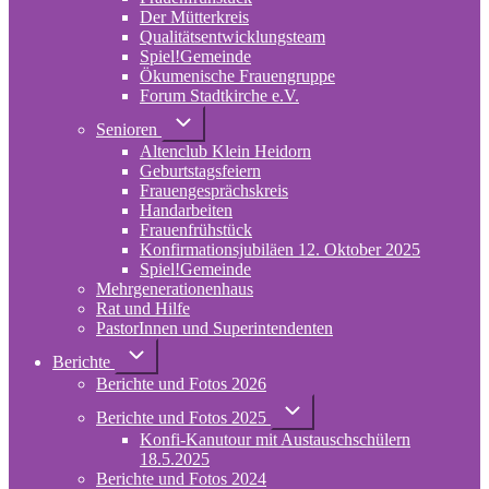
Der Mütterkreis
Qualitätsentwicklungsteam
Spiel!Gemeinde
Ökumenische Frauengruppe
Forum Stadtkirche e.V.
(opens
in
Unternavigation
Senioren
von
new
Altenclub Klein Heidorn
Senioren
tab)
Geburtstagsfeiern
Frauengesprächskreis
Handarbeiten
Frauenfrühstück
Konfirmationsjubiläen 12. Oktober 2025
Spiel!Gemeinde
Mehrgenerationenhaus
(opens
Rat und Hilfe
in
PastorInnen und Superintendenten
new
tab)
Unternavigation
Berichte
von
Berichte und Fotos 2026
Berichte
Unternavigation
Berichte und Fotos 2025
von
Konfi-Kanutour mit Austauschschülern
Berichte
und
18.5.2025
Fotos
Berichte und Fotos 2024
2025