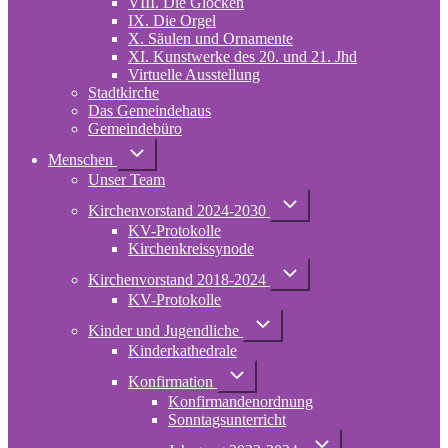
VIII. Die Glocken
IX. Die Orgel
X. Säulen und Ornamente
XI. Kunstwerke des 20. und 21. Jhd
Virtuelle Ausstellung
Stadtkirche
Das Gemeindehaus
Gemeindebüro
Unternavigation
Menschen
von
Unser Team
Menschen
Unternavigation
Kirchenvorstand 2024-2030
von
KV-Protokolle
Kirchenvorstand
2024-
Kirchenkreissynode
2030
Unternavigation
Kirchenvorstand 2018-2024
von
KV-Protokolle
Kirchenvorstand
2018-
Unternavigation
2024
Kinder und Jugendliche
von
Kinderkathedrale
Kinder
und
Unternavigation
Jugendliche
Konfirmation
von
Konfirmandenordnung
Konfirmation
Sonntagsunterricht
Unternavigation