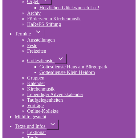
Orgel
von
Herzlichen Glückwunsch Lea!
Orgel
Archiv
Förderverein Kirchenmusik
HaReFS-Stiftung
Unternavigation
Termine
von
Ausstellungen
Termine
Feste
Freizeiten
Unternavigation
Gottesdienste
von
Gottesdienste Haus am Bürgerpark
Gottesdienste
Gottesdienste Klein Heidorn
Gruppen
Kalender
Kirchenmusik
Lebendiger Adventskalender
Taufgelegenheiten
Vorträge
Online-Kollekte
Mithilfe gesucht
Unternavigation
Texte und Infos
von
Lektionar
Texte
und
Taufe