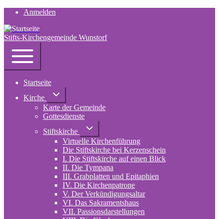
Anmelden
User
account
Stifts-Kirchengemeinde Wunstorf
menu
Navigation
Toggle
main
Startseite
menu
Unternavigation
Kirche
von
Karte der Gemeinde
Kirche
Gottesdienste
Unternavigation
Stiftskirche
von
Virtuelle Kirchenführung
Stiftskirche
Die Stiftskirche bei Kerzenschein
I. Die Stiftskirche auf einen Blick
II. Die Tympana
III. Grabplatten und Epitaphien
IV. Die Kirchenpatrone
V. Der Verkündigungsaltar
VI. Das Sakramentshaus
VII. Passionsdarstellungen