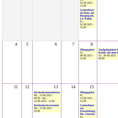
01.08.2025 -
12:00
Gottesdienst
im Haus am
Bürgerpark,
Ln Wöltje
Fr.,
01.08.2025 -
15:00
4
5
6
7
8
Mittagsgebet
Taufgelegenheit 
Fr.,
Konfis auf dem
08.08.2025 -
Sa., 09.08.2025 -
12:00
09:00
11
12
13
14
15
Kirchenkreiskonferenz
Mittagsgebet
Mi., 13.08.2025 -
Fr.,
08:30
-
Mi.,
15.08.2025 -
13.08.2025 - 12:00
12:00
Kirchenkreisvorstand
Gottesdienst
Mi., 13.08.2025 -
zur
19:00
Einschulung,
Dn. Giesecke
Fr.,