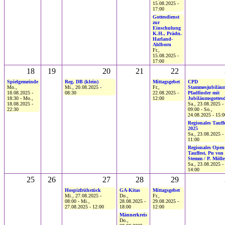
15.08.2025 -
17:00
Gottesdienst
zur
Einschulung
K.H., Prädn.
Harland-
Ahlborn
Fr.,
15.08.2025 -
17:00
18
19
20
21
22
Spielgemeinde
Reg. DB (klein)
Mittagsgebet
CPD
Mo.,
Mi., 20.08.2025 -
Fr.,
Stammesjubiläu
18.08.2025 -
08:30
22.08.2025 -
Pfadfinder mit
18:30
-
Mo.,
12:00
Jubiläumsgottesd
18.08.2025 -
Sa., 23.08.2025 -
22:30
09:00
-
So.,
24.08.2025 - 15:0
Regionales Tauff
2025
Sa., 23.08.2025 -
11:00
Regionales Open
Tauffest, Pn von
Stemm / P. Mölle
Sa., 23.08.2025 -
14:00
25
26
27
28
29
Hospizfrühstück
GA-Kitas
Mittagsgebet
Mi., 27.08.2025 -
Do.,
Fr.,
08:00
-
Mi.,
28.08.2025 -
29.08.2025 -
27.08.2025 - 12:00
18:00
12:00
Männerkreis
Do.,