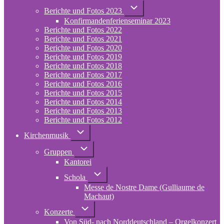
Unternavigation
Berichte und Fotos 2023
von
Konfirmandenferienseminar 2023
Berichte
und
Berichte und Fotos 2022
Fotos
Berichte und Fotos 2021
2023
Berichte und Fotos 2020
Berichte und Fotos 2019
Berichte und Fotos 2018
Berichte und Fotos 2017
Berichte und Fotos 2016
Berichte und Fotos 2015
Berichte und Fotos 2014
Berichte und Fotos 2013
Berichte und Fotos 2012
Unternavigation
Kirchenmusik
von
Kirchenmusik
Unternavigation
Gruppen
von
Kantorei
Gruppen
Unternavigation
Schola
von
Messe de Nostre Dame (Gulliaume de
Schola
Machaut)
Unternavigation
Konzerte
von
Von Süd- nach Norddeutschland – Orgelkonzert
Konzerte