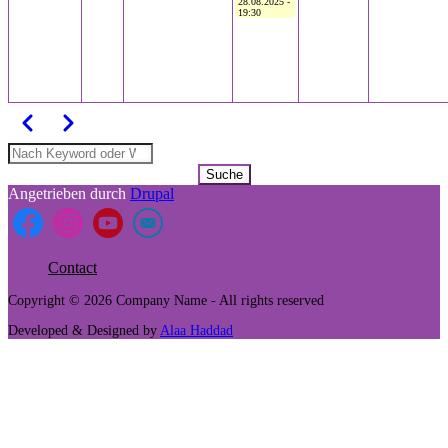
28.08.2025 -
19:30
Zurück
Weiter
Seitennummerierung
Suche
Angetrieben durch
Drupal
Contact
Footer
Copyright © 2026 Company Name - All rights reserved
menu
Developed & Designed by
Alaa Haddad