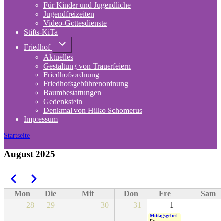
Für Kinder und Jugendliche
Jugendfreizeiten
Video-Gottesdienste
Stifts-KiTa
(opens
in
Unternavigation
Friedhof
von
new
Aktuelles
Friedhof
tab)
Gestaltung von Trauerfeiern
Friedhofsordnung
Friedhofsgebührenordnung
(opens
Baumbestattungen
in
Gedenkstein
new
Denkmal von Hilko Schomerus
tab)
Impressum
Startseite
Pfadnavigation
August 2025
Zurück
Weiter
Seitennummerierung
Mon
Die
Mit
Don
Fre
Sam
28
29
30
31
1
Mittagsgebet
Fr.,