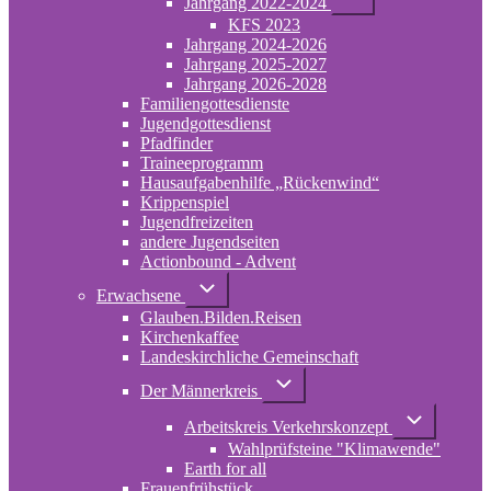
Jahrgang 2022-2024
von
KFS 2023
Jahrgang
2022-
Jahrgang 2024-2026
2024
Jahrgang 2025-2027
Jahrgang 2026-2028
Familiengottesdienste
Jugendgottesdienst
Pfadfinder
(opens
Traineeprogramm
in
Hausaufgabenhilfe „Rückenwind“
new
Krippenspiel
tab)
Jugendfreizeiten
andere Jugendseiten
Actionbound - Advent
Unternavigation
Erwachsene
von
Glauben.Bilden.Reisen
Erwachsene
(opens
Kirchenkaffee
in
Landeskirchliche Gemeinschaft
new
tab)
Unternavigation
Der Männerkreis
von
Der
Unternavigati
Arbeitskreis Verkehrskonzept
Männerkreis
von
Wahlprüfsteine "Klimawende"
Arbeitskreis
Verkehrskonz
Earth for all
Frauenfrühstück