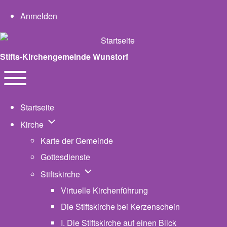
User account menu
Anmelden
Stifts-Kirchengemeinde Wunstorf
Navigation
Toggle main menu
Startseite
Unternavigation von Kirche
Kirche
Karte der Gemeinde
Gottesdienste
Unternavigation von Stiftskirche
Stiftskirche
Virtuelle Kirchenführung
Die Stiftskirche bei Kerzenschein
I. Die Stiftskirche auf einen Blick