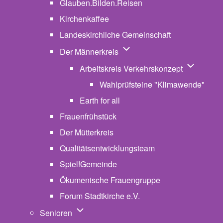
Glauben.Bilden.Reisen
(opens in new tab)
Kirchenkaffee
Landeskirchliche Gemeinschaft
Unternavigation von Der Män
Der Männerkreis
Unternavig
Arbeitskreis Verkehrskonzept
Wahlprüfsteine "Klimawende"
Earth for all
Frauenfrühstück
Der Mütterkreis
Qualitätsentwicklungsteam
Spiel!Gemeinde
Ökumenische Frauengruppe
Forum Stadtkirche e.V.
(opens in new tab)
Unternavigation von Senioren
Senioren