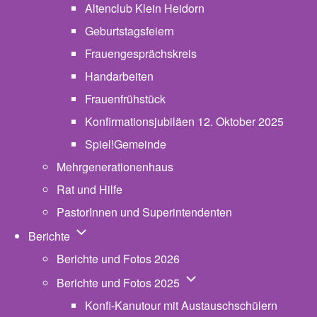
Altenclub Klein Heidorn
Geburtstagsfeiern
Frauengesprächskreis
Handarbeiten
Frauenfrühstück
Konfirmationsjubiläen 12. Oktober 2025
Spiel!Gemeinde
Mehrgenerationenhaus
(opens in new tab)
Rat und Hilfe
PastorInnen und Superintendenten
Unternavigation von Berichte
Berichte
Berichte und Fotos 2026
Unternavigation von Beric
Berichte und Fotos 2025
Konfi-Kanutour mit Austauschschülern