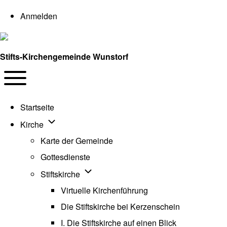
User account menu
Anmelden
Stifts-Kirchengemeinde Wunstorf
Navigation
Toggle main menu
Startseite
Unternavigation von Kirche
Kirche
Karte der Gemeinde
Gottesdienste
Unternavigation von Stiftskirche
Stiftskirche
Virtuelle Kirchenführung
Die Stiftskirche bei Kerzenschein
I. Die Stiftskirche auf einen Blick