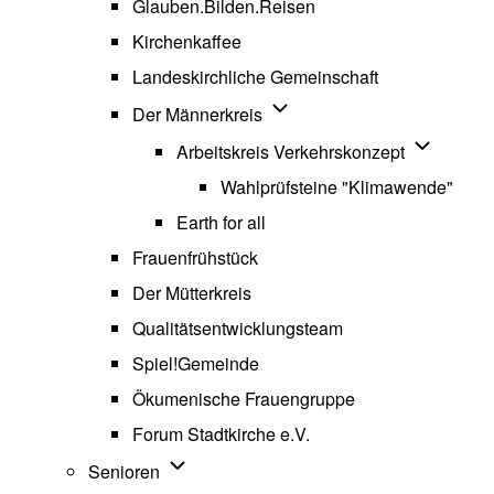
Glauben.Bilden.Reisen
(opens in new tab)
Kirchenkaffee
Landeskirchliche Gemeinschaft
Unternavigation von Der Män
Der Männerkreis
Unternavig
Arbeitskreis Verkehrskonzept
Wahlprüfsteine "Klimawende"
Earth for all
Frauenfrühstück
Der Mütterkreis
Qualitätsentwicklungsteam
Spiel!Gemeinde
Ökumenische Frauengruppe
Forum Stadtkirche e.V.
(opens in new tab)
Unternavigation von Senioren
Senioren