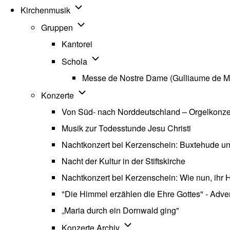
Unternavigation von Kirchenmusik
Kirchenmusik
Unternavigation von Gruppen
Gruppen
Kantorei
Unternavigation von Schola
Schola
Messe de Nostre Dame (Gulliaume de M
Unternavigation von Konzerte
Konzerte
Von Süd- nach Norddeutschland – Orgelkonzert
Musik zur Todesstunde Jesu Christi
Nachtkonzert bei Kerzenschein: Buxtehude u
Nacht der Kultur in der Stiftskirche
Nachtkonzert bei Kerzenschein: Wie nun, ihr H
"Die Himmel erzählen die Ehre Gottes" - Advent
„Maria durch ein Dornwald ging"
Unternavigation von Konzerte
Konzerte Archiv