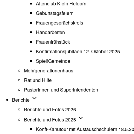
Altenclub Klein Heidorn
Geburtstagsfeiern
Frauengesprächskreis
Handarbeiten
Frauenfrühstück
Konfirmationsjubiläen 12. Oktober 2025
Spiel!Gemeinde
Mehrgenerationenhaus
(opens in new tab)
Rat und Hilfe
PastorInnen und Superintendenten
Unternavigation von Berichte
Berichte
Berichte und Fotos 2026
Unternavigation von Beric
Berichte und Fotos 2025
Konfi-Kanutour mit Austauschschülern 18.5.2