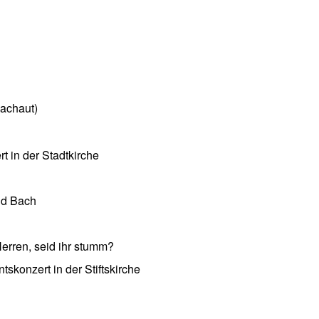
achaut)
 in der Stadtkirche
nd Bach
erren, seid ihr stumm?
skonzert in der Stiftskirche
 Archiv