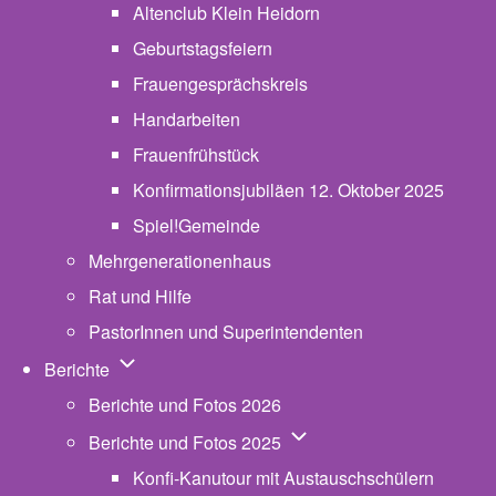
Altenclub Klein Heidorn
Geburtstagsfeiern
Frauengesprächskreis
Handarbeiten
Frauenfrühstück
Konfirmationsjubiläen 12. Oktober 2025
Spiel!Gemeinde
Mehrgenerationenhaus
(opens in new tab)
Rat und Hilfe
PastorInnen und Superintendenten
Unternavigation von Berichte
Berichte
Berichte und Fotos 2026
Unternavigation von Beric
Berichte und Fotos 2025
Konfi-Kanutour mit Austauschschülern