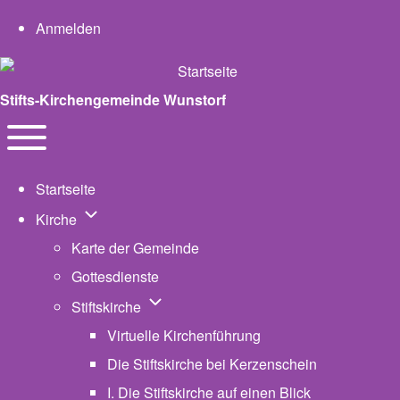
User account menu
Anmelden
Stifts-Kirchengemeinde Wunstorf
Navigation
Toggle main menu
Startseite
Unternavigation von Kirche
Kirche
Karte der Gemeinde
Gottesdienste
Unternavigation von Stiftskirche
Stiftskirche
Virtuelle Kirchenführung
Die Stiftskirche bei Kerzenschein
I. Die Stiftskirche auf einen Blick