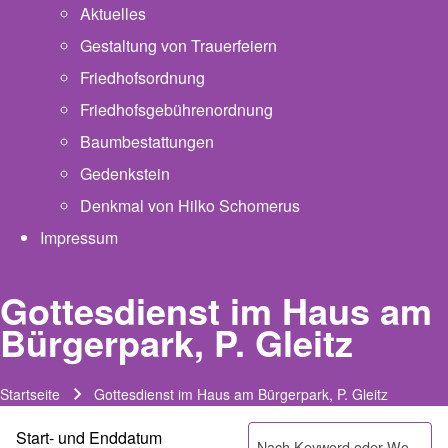
Aktuelles
Gestaltung von Trauerfeiern
Friedhofsordnung
Friedhofsgebührenordnung
(opens in new tab)
Baumbestattungen
Gedenkstein
Denkmal von Hilko Schomerus
Impressum
Gottesdienst im Haus am
Bürgerpark, P. Gleitz
Startseite
Gottesdienst im Haus am Bürgerpark, P. Gleitz
Pfadnavigation
Start- und Enddatum
Suche