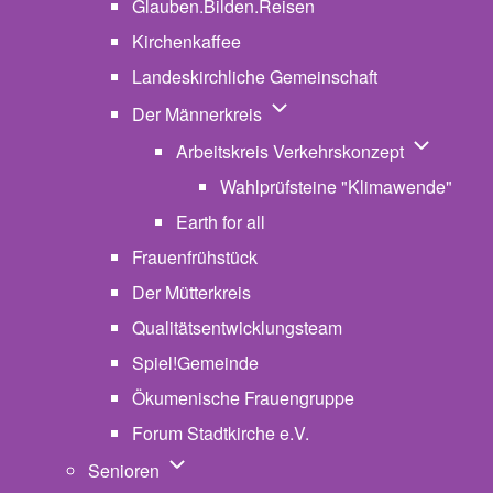
Glauben.Bilden.Reisen
(opens in new tab)
Kirchenkaffee
Landeskirchliche Gemeinschaft
Unternavigation von Der Män
Der Männerkreis
Unternavig
Arbeitskreis Verkehrskonzept
Wahlprüfsteine "Klimawende"
Earth for all
Frauenfrühstück
Der Mütterkreis
Qualitätsentwicklungsteam
Spiel!Gemeinde
Ökumenische Frauengruppe
Forum Stadtkirche e.V.
(opens in new tab)
Unternavigation von Senioren
Senioren