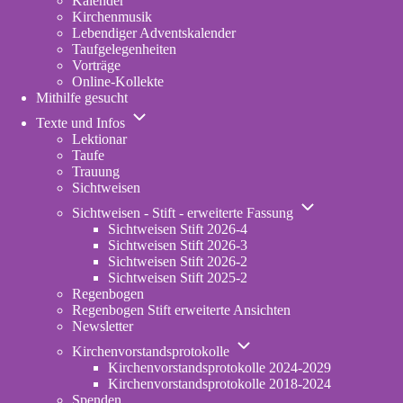
Kalender
Kirchenmusik
Lebendiger Adventskalender
Taufgelegenheiten
Vorträge
Online-Kollekte
Mithilfe gesucht
Unternavigation
Texte und Infos
von
Lektionar
Texte
Taufe
und
Trauung
Infos
Sichtweisen
Unternavigation
Sichtweisen - Stift - erweiterte Fassung
von
Sichtweisen Stift 2026-4
Sichtweisen
Sichtweisen Stift 2026-3
-
Sichtweisen Stift 2026-2
Stift
Sichtweisen Stift 2025-2
-
Regenbogen
erweiterte
Regenbogen Stift erweiterte Ansichten
Fassung
Newsletter
Unternavigation
Kirchenvorstandsprotokolle
von
Kirchenvorstandsprotokolle 2024-2029
Kirchenvorstandsprotokolle
Kirchenvorstandsprotokolle 2018-2024
Spenden