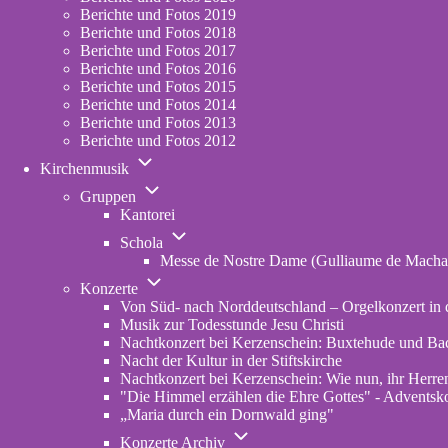
2023
Berichte und Fotos 2019
Berichte und Fotos 2018
Berichte und Fotos 2017
Berichte und Fotos 2016
Berichte und Fotos 2015
Berichte und Fotos 2014
Berichte und Fotos 2013
Berichte und Fotos 2012
Unternavigation
Kirchenmusik
von
Unternavigation
Kirchenmusik
Gruppen
von
Kantorei
Gruppen
Unternavigation
Schola
von
Messe de Nostre Dame (Gulliaume de Macha
Schola
Unternavigation
Konzerte
von
Von Süd- nach Norddeutschland – Orgelkonzert in d
Konzerte
Musik zur Todesstunde Jesu Christi
Nachtkonzert bei Kerzenschein: Buxtehude und Ba
Nacht der Kultur in der Stiftskirche
Nachtkonzert bei Kerzenschein: Wie nun, ihr Herren
"Die Himmel erzählen die Ehre Gottes" - Adventskon
„Maria durch ein Dornwald ging"
Unternavigation
Konzerte Archiv