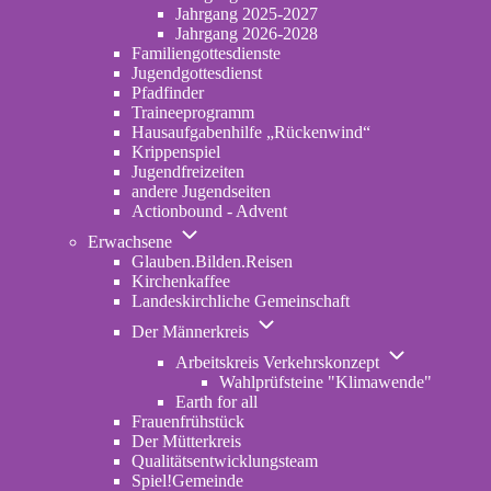
2022-
Jahrgang 2025-2027
2024
Jahrgang 2026-2028
Familiengottesdienste
Jugendgottesdienst
Pfadfinder
(opens
Traineeprogramm
in
Hausaufgabenhilfe „Rückenwind“
new
Krippenspiel
tab)
Jugendfreizeiten
andere Jugendseiten
Actionbound - Advent
Unternavigation
Erwachsene
von
Glauben.Bilden.Reisen
(opens
Erwachsene
Kirchenkaffee
in
Landeskirchliche Gemeinschaft
new
Unternavigation
tab)
Der Männerkreis
von
Unternavigatio
Der
Arbeitskreis Verkehrskonzept
von
Männerkreis
Wahlprüfsteine "Klimawende"
Arbeitskreis
Earth for all
Verkehrskonze
Frauenfrühstück
Der Mütterkreis
Qualitätsentwicklungsteam
Spiel!Gemeinde