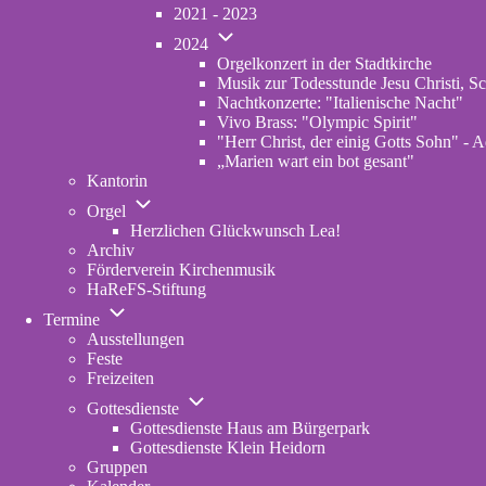
von
2021 - 2023
Konzerte
Unternavigation
Archiv
2024
von
Orgelkonzert in der Stadtkirche
2024
Musik zur Todesstunde Jesu Christi, Sc
Nachtkonzerte: "Italienische Nacht"
Vivo Brass: "Olympic Spirit"
"Herr Christ, der einig Gotts Sohn" - A
„Marien wart ein bot gesant"
Kantorin
Unternavigation
Orgel
von
Herzlichen Glückwunsch Lea!
Orgel
Archiv
Förderverein Kirchenmusik
HaReFS-Stiftung
Unternavigation
Termine
von
Ausstellungen
Termine
Feste
Freizeiten
Unternavigation
Gottesdienste
von
Gottesdienste Haus am Bürgerpark
Gottesdienste
Gottesdienste Klein Heidorn
Gruppen