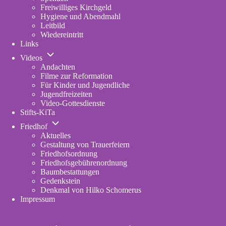
Freiwilliges Kirchgeld
Hygiene und Abendmahl
Leitbild
Wiedereintritt
Links
Unternavigation
Videos
von
Andachten
Videos
Filme zur Reformation
Für Kinder und Jugendliche
Jugendfreizeiten
Video-Gottesdienste
Stifts-KiTa
(opens
Unternavigation
in
Friedhof
von
new
Aktuelles
Friedhof
tab)
Gestaltung von Trauerfeiern
Friedhofsordnung
Friedhofsgebührenordnung
(opens
Baumbestattungen
in
Gedenkstein
new
Denkmal von Hilko Schomerus
tab)
Impressum