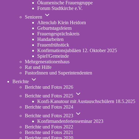
Ökumenische Frauengruppe
Forum Stadtkirche e.V.
(opens
Unternavigation
in
Senioren
von
new
Altenclub Klein Heidorn
Senioren
tab)
Geburtstagsfeiern
Frauengesprächskreis
Handarbeiten
Frauenfrühstück
Konfirmationsjubiläen 12. Oktober 2025
Spiel!Gemeinde
Mehrgenerationenhaus
(opens
Rat und Hilfe
in
PastorInnen und Superintendenten
new
Unternavigation
tab)
Berichte
von
Berichte und Fotos 2026
Berichte
Unternavigation
Berichte und Fotos 2025
von
Konfi-Kanutour mit Austauschschülern 18.5.2025
Berichte
Berichte und Fotos 2024
und
Unternavigation
Fotos
Berichte und Fotos 2023
von
2025
Konfirmandenferienseminar 2023
Berichte
Berichte und Fotos 2022
und
Berichte und Fotos 2021
Fotos
Berichte und Fotos 2020