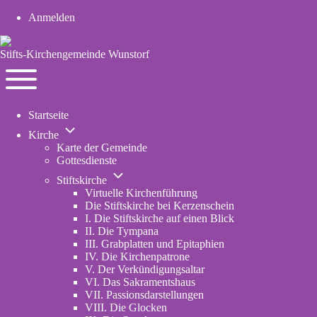
Anmelden
User
account
Stifts-Kirchengemeinde Wunstorf
menu
Navigation
Toggle
Startseite
main
Unternavigation
menu
Kirche
von
Karte der Gemeinde
Kirche
Gottesdienste
Unternavigation
Stiftskirche
von
Virtuelle Kirchenführung
Stiftskirche
Die Stiftskirche bei Kerzenschein
I. Die Stiftskirche auf einen Blick
II. Die Tympana
III. Grabplatten und Epitaphien
IV. Die Kirchenpatrone
V. Der Verkündigungsaltar
VI. Das Sakramentshaus
VII. Passionsdarstellungen
VIII. Die Glocken