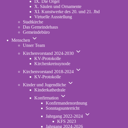
IX. Die Orgel
X. Säulen und Ornamente
XI. Kunstwerke des 20. und 21. Jhd
Virtuelle Ausstellung
Stadtkirche
Das Gemeindehaus
Gemeindebüro
Unternavigation
Menschen
von
Unser Team
Menschen
Unternavigation
Kirchenvorstand 2024-2030
von
KV-Protokolle
Kirchenvorstand
Kirchenkreissynode
2024-
Unternavigation
2030
Kirchenvorstand 2018-2024
von
KV-Protokolle
Kirchenvorstand
Unternavigation
2018-
Kinder und Jugendliche
von
2024
Kinderkathedrale
Kinder
Unternavigation
und
Konfirmation
von
Jugendliche
Konfirmandenordnung
Konfirmation
Sonntagsunterricht
Unternavigation
Jahrgang 2022-2024
von
KFS 2023
Jahrgang
Jahrgang 2024-2026