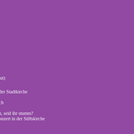
ut)
er Stadtkirche
ch
, seid ihr stumm?
zert in der Stiftskirche