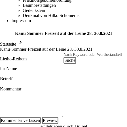
Friedhofsgebührenordnung
(opens in new tab)
Baumbestattungen
Gedenkstein
Denkmal von Hilko Schomerus
Impressum
Kanu-Sommer-Freizeit auf der Leine 28.-30.8.2021
Startseite
Pfadnavigation
Kanu-Sommer-Freizeit auf der Leine 28.-30.8.2021
Suche
Liethe-Rethem
Ihr Name
Betreff
Kommentar
Angetrieben durch
Drupal