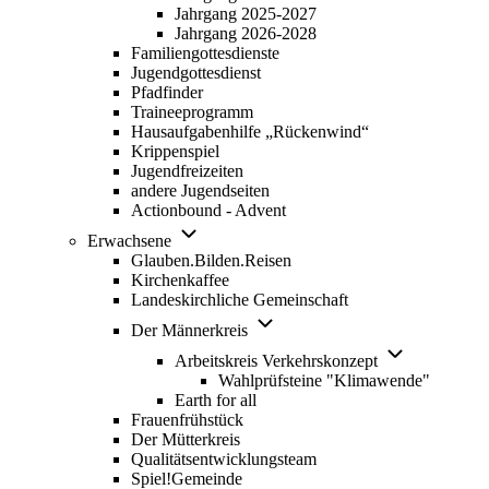
Jahrgang 2025-2027
Jahrgang 2026-2028
Familiengottesdienste
Jugendgottesdienst
Pfadfinder
(opens in new tab)
Traineeprogramm
Hausaufgabenhilfe „Rückenwind“
Krippenspiel
Jugendfreizeiten
andere Jugendseiten
Actionbound - Advent
Unternavigation von Erwachsene
Erwachsene
Glauben.Bilden.Reisen
(opens in new tab)
Kirchenkaffee
Landeskirchliche Gemeinschaft
Unternavigation von Der Männerk
Der Männerkreis
Unternavigatio
Arbeitskreis Verkehrskonzept
Wahlprüfsteine "Klimawende"
Earth for all
Frauenfrühstück
Der Mütterkreis
Qualitätsentwicklungsteam
Spiel!Gemeinde