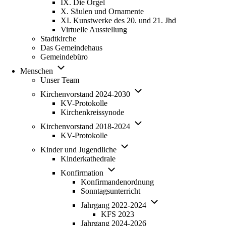
IX. Die Orgel
X. Säulen und Ornamente
XI. Kunstwerke des 20. und 21. Jhd
Virtuelle Ausstellung
Stadtkirche
Das Gemeindehaus
Gemeindebüro
Unternavigation von Menschen
Menschen
Unser Team
Unternavigation von Kirche
Kirchenvorstand 2024-2030
KV-Protokolle
Kirchenkreissynode
Unternavigation von Kirche
Kirchenvorstand 2018-2024
KV-Protokolle
Unternavigation von Kinder und 
Kinder und Jugendliche
Kinderkathedrale
Unternavigation von Konfirmation
Konfirmation
Konfirmandenordnung
Sonntagsunterricht
Unternavigation von Ja
Jahrgang 2022-2024
KFS 2023
Jahrgang 2024-2026