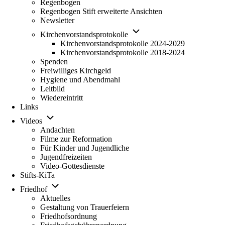
Regenbogen
Regenbogen Stift erweiterte Ansichten
Newsletter
Unternavigation von Kirchenv
Kirchenvorstandsprotokolle
Kirchenvorstandsprotokolle 2024-2029
Kirchenvorstandsprotokolle 2018-2024
Spenden
Freiwilliges Kirchgeld
Hygiene und Abendmahl
Leitbild
Wiedereintritt
Links
Unternavigation von Videos
Videos
Andachten
Filme zur Reformation
Für Kinder und Jugendliche
Jugendfreizeiten
Video-Gottesdienste
Stifts-KiTa
(opens in new tab)
Unternavigation von Friedhof
Friedhof
Aktuelles
Gestaltung von Trauerfeiern
Friedhofsordnung