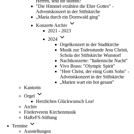
Herren, seid ihr stumm?
"Die Himmel erzählen die Ehre Gottes" -
Adventskonzert in der Stiftskirche
„Maria durch ein Dornwald ging"
Unternavigation von Konzerte Ar
Konzerte Archiv
2021 - 2023
Unternavigation von 2024
2024
Orgelkonzert in der Stadtkirche
Musik zur Todesstunde Jesu Christi,
Schola der Stiftskirche Wunstorf
Nachtkonzerte: "Italienische Nacht"
Vivo Brass: "Olympic Spirit"
"Herr Christ, der einig Gotts Sohn" -
Adventskonzert in der Stiftskirche
„Marien wart ein bot gesant"
Kantorin
Unternavigation von Orgel
Orgel
Herzlichen Glückwunsch Lea!
Archiv
Förderverein Kirchenmusik
HaReFS-Stiftung
Unternavigation von Termine
Termine
Ausstellungen