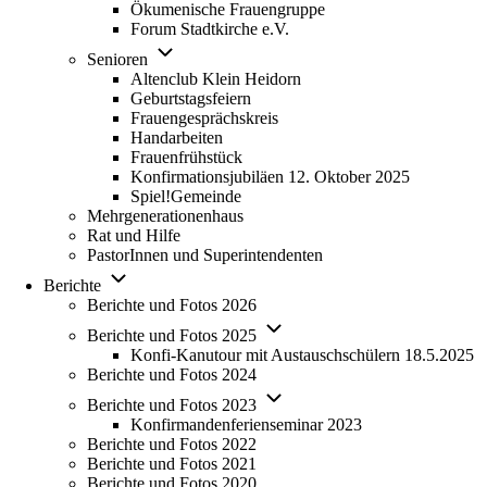
Ökumenische Frauengruppe
Forum Stadtkirche e.V.
(opens in new tab)
Unternavigation von Senioren
Senioren
Altenclub Klein Heidorn
Geburtstagsfeiern
Frauengesprächskreis
Handarbeiten
Frauenfrühstück
Konfirmationsjubiläen 12. Oktober 2025
Spiel!Gemeinde
Mehrgenerationenhaus
(opens in new tab)
Rat und Hilfe
PastorInnen und Superintendenten
Unternavigation von Berichte
Berichte
Berichte und Fotos 2026
Unternavigation von Berichte u
Berichte und Fotos 2025
Konfi-Kanutour mit Austauschschülern 18.5.2025
Berichte und Fotos 2024
Unternavigation von Berichte u
Berichte und Fotos 2023
Konfirmandenferienseminar 2023
Berichte und Fotos 2022
Berichte und Fotos 2021
Berichte und Fotos 2020