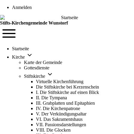
User account menu
Anmelden
Stifts-Kirchengemeinde Wunstorf
Navigation
Toggle main menu
Startseite
Unternavigation von Kirche
Kirche
Karte der Gemeinde
Gottesdienste
Unternavigation von Stiftskirche
Stiftskirche
Virtuelle Kirchenführung
Die Stiftskirche bei Kerzenschein
I. Die Stiftskirche auf einen Blick
II. Die Tympana
III. Grabplatten und Epitaphien
IV. Die Kirchenpatrone
V. Der Verkündigungsaltar
VI. Das Sakramentshaus
VII. Passionsdarstellungen
VIII. Die Glocken