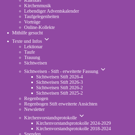
Kalender
Kirchenmusik
Lebendiger Adventskalender
Taufgelegenheiten
Vorträge
Online-Kollekte
Mithilfe gesucht
Unternavigation
Texte und Infos
von
Lektionar
Texte
Taufe
und
Trauung
Infos
Sichtweisen
Unternavigation
Sichtweisen - Stift - erweiterte Fassung
von
Sichtweisen Stift 2026-4
Sichtweisen
Sichtweisen Stift 2026-3
-
Sichtweisen Stift 2026-2
Stift
Sichtweisen Stift 2025-2
-
Regenbogen
erweiterte
Regenbogen Stift erweiterte Ansichten
Fassung
Newsletter
Unternavigation
Kirchenvorstandsprotokolle
von
Kirchenvorstandsprotokolle 2024-2029
Kirchenvorstandsprotokolle
Kirchenvorstandsprotokolle 2018-2024
Spenden