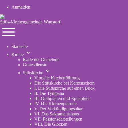
Anmelden
User
account
Stifts-Kirchengemeinde Wunstorf
menu
Navigation
Toggle
Startseite
main
Unternavigation
menu
Kirche
von
Karte der Gemeinde
Kirche
Gottesdienste
Unternavigation
Stiftskirche
von
Virtuelle Kirchenführung
Stiftskirche
Die Stiftskirche bei Kerzenschein
I. Die Stiftskirche auf einen Blick
II. Die Tympana
III. Grabplatten und Epitaphien
IV. Die Kirchenpatrone
V. Der Verkündigungsaltar
VI. Das Sakramentshaus
VII. Passionsdarstellungen
VIII. Die Glocken