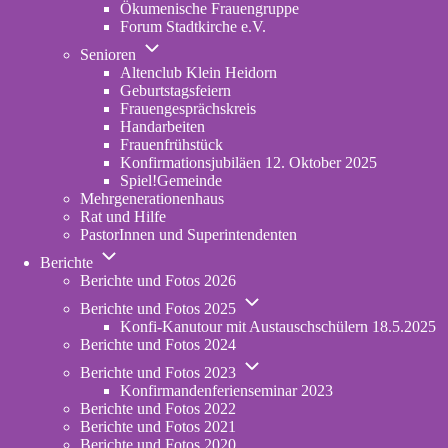
Ökumenische Frauengruppe
Forum Stadtkirche e.V.
(opens
Unternavigation
in
Senioren
von
new
Altenclub Klein Heidorn
Senioren
tab)
Geburtstagsfeiern
Frauengesprächskreis
Handarbeiten
Frauenfrühstück
Konfirmationsjubiläen 12. Oktober 2025
Spiel!Gemeinde
Mehrgenerationenhaus
(opens
Rat und Hilfe
in
PastorInnen und Superintendenten
new
Unternavigation
tab)
Berichte
von
Berichte und Fotos 2026
Berichte
Unternavigation
Berichte und Fotos 2025
von
Konfi-Kanutour mit Austauschschülern 18.5.2025
Berichte
Berichte und Fotos 2024
und
Unternavigation
Fotos
Berichte und Fotos 2023
von
2025
Konfirmandenferienseminar 2023
Berichte
Berichte und Fotos 2022
und
Berichte und Fotos 2021
Fotos
Berichte und Fotos 2020