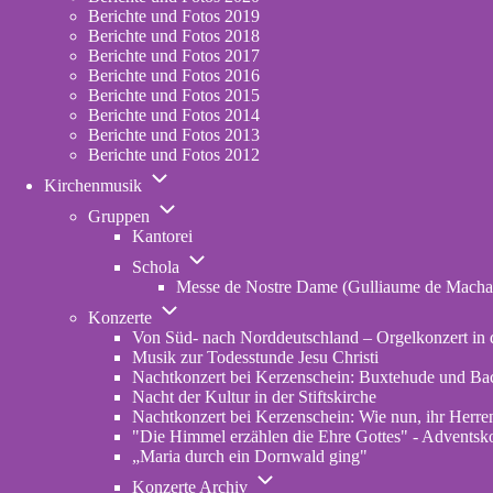
2023
Berichte und Fotos 2019
Berichte und Fotos 2018
Berichte und Fotos 2017
Berichte und Fotos 2016
Berichte und Fotos 2015
Berichte und Fotos 2014
Berichte und Fotos 2013
Berichte und Fotos 2012
Unternavigation
Kirchenmusik
von
Unternavigation
Kirchenmusik
Gruppen
von
Kantorei
Gruppen
Unternavigation
Schola
von
Messe de Nostre Dame (Gulliaume de Macha
Schola
Unternavigation
Konzerte
von
Von Süd- nach Norddeutschland – Orgelkonzert in d
Konzerte
Musik zur Todesstunde Jesu Christi
Nachtkonzert bei Kerzenschein: Buxtehude und Ba
Nacht der Kultur in der Stiftskirche
Nachtkonzert bei Kerzenschein: Wie nun, ihr Herren
"Die Himmel erzählen die Ehre Gottes" - Adventskon
„Maria durch ein Dornwald ging"
Unternavigation
Konzerte Archiv