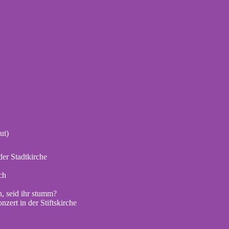
ut)
er Stadtkirche
ch
, seid ihr stumm?
zert in der Stiftskirche