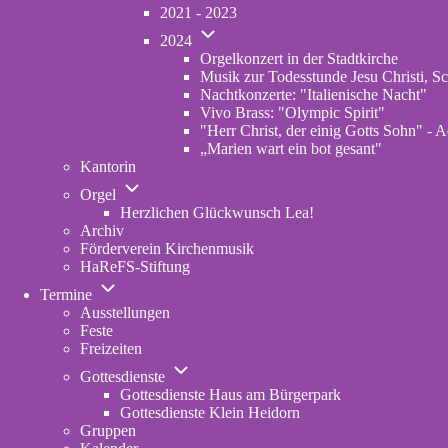
von
2021 - 2023
Konzerte
Unternavigation
Archiv
2024
von
Orgelkonzert in der Stadtkirche
2024
Musik zur Todesstunde Jesu Christi, Sc
Nachtkonzerte: "Italienische Nacht"
Vivo Brass: "Olympic Spirit"
"Herr Christ, der einig Gotts Sohn" - A
„Marien wart ein bot gesant"
Kantorin
Unternavigation
Orgel
von
Herzlichen Glückwunsch Lea!
Orgel
Archiv
Förderverein Kirchenmusik
HaReFS-Stiftung
Unternavigation
Termine
von
Ausstellungen
Termine
Feste
Freizeiten
Unternavigation
Gottesdienste
von
Gottesdienste Haus am Bürgerpark
Gottesdienste
Gottesdienste Klein Heidorn
Gruppen