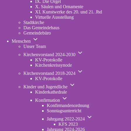
IX. Die Orgel
X. Säulen und Ornamente
XI. Kunstwerke des 20. und 21. Jhd
Virtuelle Ausstellung
Stadtkirche
Das Gemeindehaus
Gemeindebüro
Unternavigation
Menschen
von
Unser Team
Menschen
Unternavigation
Kirchenvorstand 2024-2030
von
KV-Protokolle
Kirchenvorstand
Kirchenkreissynode
2024-
Unternavigation
2030
Kirchenvorstand 2018-2024
von
KV-Protokolle
Kirchenvorstand
Unternavigation
2018-
Kinder und Jugendliche
von
2024
Kinderkathedrale
Kinder
Unternavigation
und
Konfirmation
von
Jugendliche
Konfirmandenordnung
Konfirmation
Sonntagsunterricht
Unternavigation
Jahrgang 2022-2024
von
KFS 2023
Jahrgang
Jahrgang 2024-2026