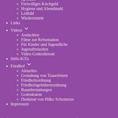
Freiwilliges Kirchgeld
Hygiene und Abendmahl
Leitbild
Wiedereintritt
Links
Unternavigation
Videos
von
Andachten
Videos
Filme zur Reformation
Für Kinder und Jugendliche
Jugendfreizeiten
Video-Gottesdienste
Stifts-KiTa
(opens
Unternavigation
in
Friedhof
von
new
Aktuelles
Friedhof
tab)
Gestaltung von Trauerfeiern
Friedhofsordnung
Friedhofsgebührenordnung
(opens
Baumbestattungen
in
Gedenkstein
new
Denkmal von Hilko Schomerus
tab)
Impressum