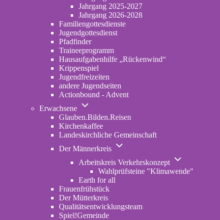
2022-
Jahrgang 2025-2027
2024
Jahrgang 2026-2028
Familiengottesdienste
Jugendgottesdienst
Pfadfinder
(opens
Traineeprogramm
in
Hausaufgabenhilfe „Rückenwind“
new
Krippenspiel
tab)
Jugendfreizeiten
andere Jugendseiten
Actionbound - Advent
Unternavigation
Erwachsene
von
Glauben.Bilden.Reisen
(opens
Erwachsene
Kirchenkaffee
in
Landeskirchliche Gemeinschaft
new
Unternavigation
tab)
Der Männerkreis
von
Unternavigatio
Der
Arbeitskreis Verkehrskonzept
von
Männerkreis
Wahlprüfsteine "Klimawende"
Arbeitskreis
Earth for all
Verkehrskonze
Frauenfrühstück
Der Mütterkreis
Qualitätsentwicklungsteam
Spiel!Gemeinde