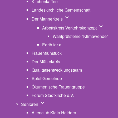
Kirchenkaffee
Landeskirchliche Gemeinschaft
Unternavigation von Der Män
Der Männerkreis
Unternavig
Arbeitskreis Verkehrskonzept
Wahlprüfsteine "Klimawende"
Earth for all
Frauenfrühstück
Der Mütterkreis
Qualitätsentwicklungsteam
Spiel!Gemeinde
Ökumenische Frauengruppe
Forum Stadtkirche e.V.
(opens in new tab)
Unternavigation von Senioren
Senioren
Altenclub Klein Heidorn