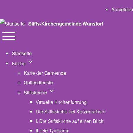
User a
Anmelden
Stifts-Kirchengemeinde Wunstorf
Navigation
Toggle main menu
Startseite
Unternavigation von Kirche
Kirche
Karte der Gemeinde
Gottesdienste
Unternavigation von Stiftskirche
Stiftskirche
Virtuelle Kirchenführung
Die Stiftskirche bei Kerzenschein
I. Die Stiftskirche auf einen Blick
II. Die Tympana